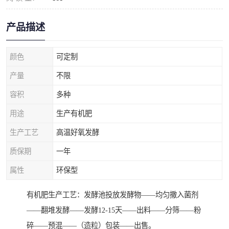
产品描述
颜色
可定制
产量
不限
容积
多种
用途
生产有机肥
生产工艺
高温好氧发酵
质保期
一年
属性
环保型
有机肥生产工艺：发酵池投放发酵物——均匀撒入菌剂
——翻堆发酵——发酵12-15天——出料——分筛——粉
碎——预混——（造粒）包装——出售。