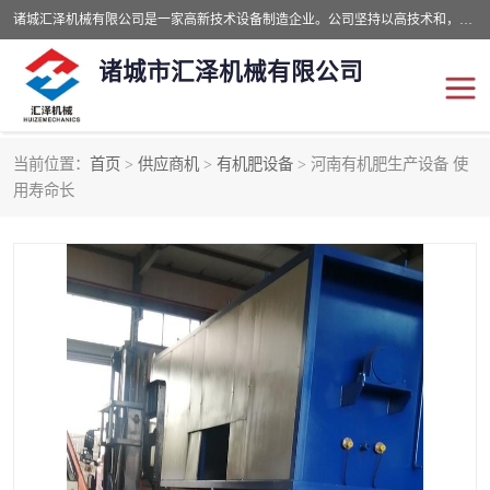
诸城汇泽机械有限公司是一家高新技术设备制造企业。公司坚持以高技术和，高服务于用户，以的环保机械制造设备赢的用户的信赖。现在主要生产死亡畜禽无害化处理和立式和卧式有机肥设备，搅拌机，烘干机，高温发酵机等。污水处理设备，固液分离机。气浮机，化制机等。公司秉承品质，用户至上，科技创新的经营理。
诸城市汇泽机械有限公司
当前位置：
首页
>
供应商机
>
有机肥设备
> 河南有机肥生产设备 使
发酵设备
污泥烘干机
用寿命长
鸡粪发酵机
有机肥设备
纳米膜好氧发酵堆肥机
粪污烘干酶体机
膜式堆肥机
纳米膜发酵
膜式发酵仓
分子膜堆肥仓
分子膜发酵堆肥设备