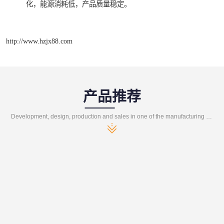
化，能源消耗低，产品质量稳定。
http://www.hzjx88.com
产品推荐
Development, design, production and sales in one of the manufacturing enterprises