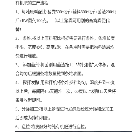
有机肥的生产流程
1、每吨原料配比:猪粪500公斤+辅料300公斤+菌渣200公
斤+RW菌剂100克。 （以上猪粪可用别的畜禽粪便代
替）
2、 条堆:按以上原料配比根据需要进行条堆，条堆长度
不限，宽度4米，高度2米。在条堆时需要把物料逐层均
匀进行堆放。
3、 添加菌剂:将菌剂用菌渣按1：5的比例扩大体积，混
合均匀后根据条堆数量撒到条堆表面。
4、 搅拌发酵:用搅拌机将条堆搅拌均匀，温度升到60度
以上后，每间隔4-5天翻堆一次，60度以上发酵15天后将
条堆收起即可。
5、分筛加工:按以上步骤进行发酵后经过分筛和深加工
后即成为纯有机肥。
6、造粒:将发酵好的纯有机肥进行造粒。