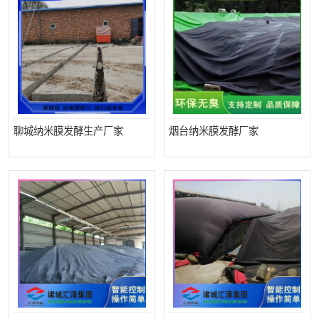
聊城纳米膜发酵生产厂家
烟台纳米膜发酵厂家