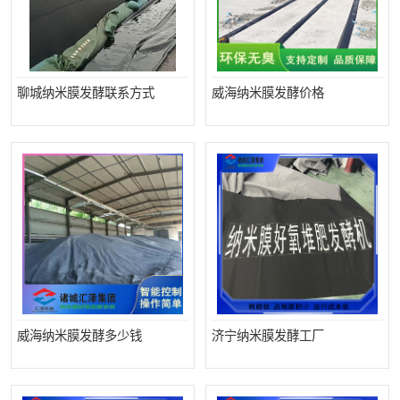
聊城纳米膜发酵联系方式
威海纳米膜发酵价格
威海纳米膜发酵多少钱
济宁纳米膜发酵工厂