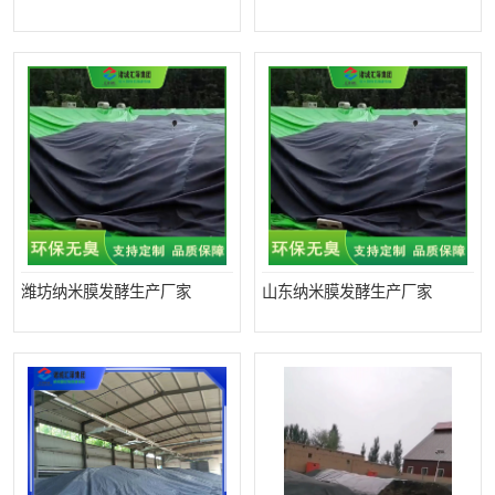
潍坊纳米膜发酵生产厂家
山东纳米膜发酵生产厂家