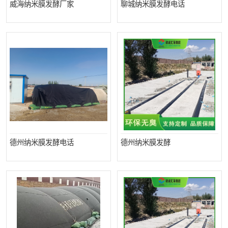
威海纳米膜发酵厂家
聊城纳米膜发酵电话
德州纳米膜发酵电话
德州纳米膜发酵