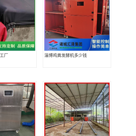
工厂
淄博鸡粪发酵机多少钱