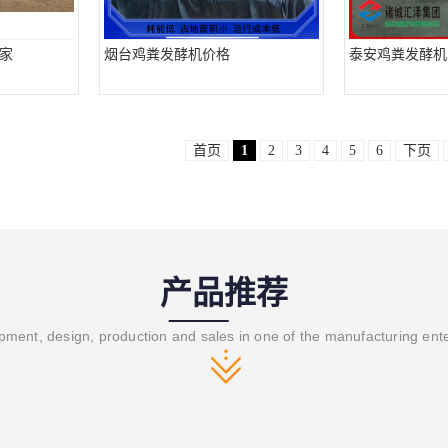
家
烟台鸡粪发酵机价格
泰安鸡粪发酵机
首页
1
2
3
4
5
6
下页
产品推荐
ment, design, production and sales in one of the manufacturing ent