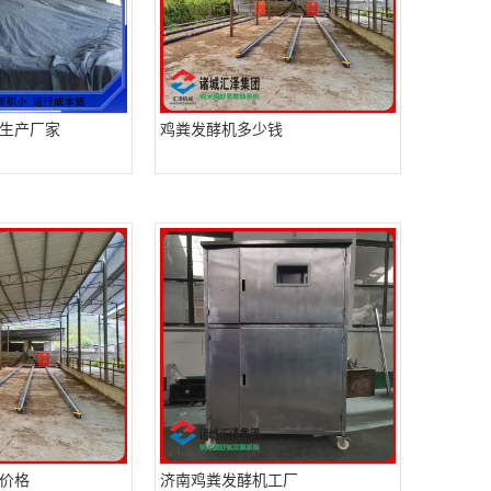
生产厂家
鸡粪发酵机多少钱
价格
济南鸡粪发酵机工厂