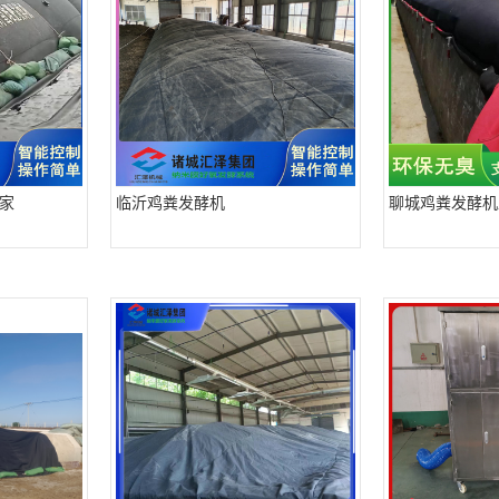
家
临沂鸡粪发酵机
聊城鸡粪发酵机