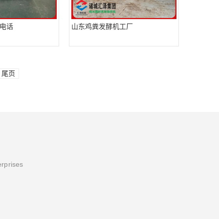
电话
山东鸡粪发酵机工厂
尾页
erprises