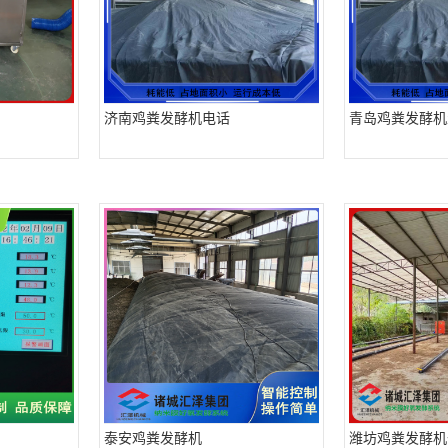
济南鸡粪发酵机电话
青岛鸡粪发酵机
泰安鸡粪发酵机
潍坊鸡粪发酵机