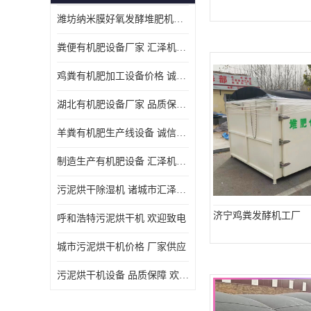
潍坊纳米膜好氧发酵堆肥机定制
粪便有机肥设备厂家 汇泽机械 免费报价
鸡粪有机肥加工设备价格 诚信卖家 致电了解
湖北有机肥设备厂家 品质保障 欢迎咨询
羊粪有机肥生产线设备 诚信卖家 致电了解
制造生产有机肥设备 汇泽机械 免费报价
污泥烘干除湿机 诸城市汇泽机械有限公司
济宁鸡粪发酵机工厂
呼和浩特污泥烘干机 欢迎致电
城市污泥烘干机价格 厂家供应
污泥烘干机设备 品质保障 欢迎咨询