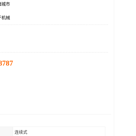
诸城市
干机械
8787
连续式