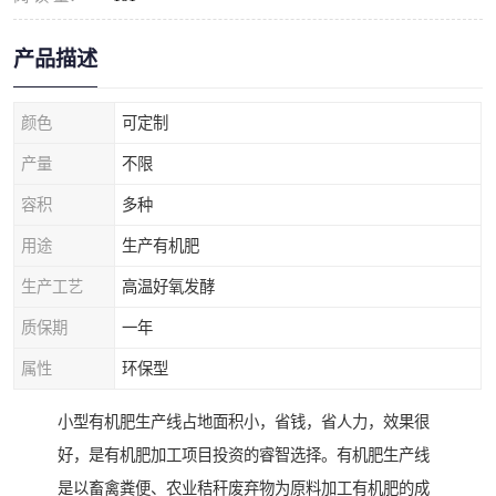
产品描述
颜色
可定制
产量
不限
容积
多种
用途
生产有机肥
生产工艺
高温好氧发酵
质保期
一年
属性
环保型
小型有机肥生产线占地面积小，省钱，省人力，效果很
好，是有机肥加工项目投资的睿智选择。有机肥生产线
是以畜禽粪便、农业秸秆废弃物为原料加工有机肥的成