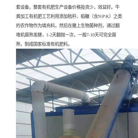
套设备，整套有机肥生产设备价格投资少，效益好。牛
粪加工有机肥工艺利用添加秸秆、稻糠（含N\P\K）之类
的农作物作为填充料，然后在撒上生物菌种剂，通过翻
堆机腐熟发酵，1-2天翻抛一次，一般7-10天可完全腐
熟，制成国家标准有机肥料。