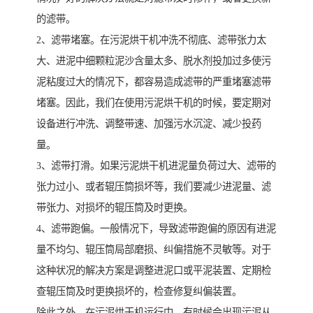
的滤带。
2、滤带堵塞。在污泥烘干机冲洗不彻底、滤带张力太
大、进泥中细颗粒泥沙含量太多、脱水剂投加过多使污
泥粘度过大的情况下，都容易造成滤带的严重堵塞滤带
堵塞。因此，我们在使用污泥烘干机的时候，要定期对
设备进行冲洗、调整带速、加强污水沉淀、减少投药
量。
3、滤带打滑。如果污泥烘干机进泥量负荷过大、滤带的
张力过小、或者辊压筒损坏等，我们要减少进泥量、滤
带张力、对损坏的辊压筒及时更换。
4、滤带跑偏。一般情况下，导致滤带跑偏的原因有进泥
量不均匀、辊压筒局部磨损、纠偏措施不灵敏等。对于
这种状况的解决方案是调整进泥口或平泥装置、定期检
查辊压筒及时更换损坏的，检查修复纠偏装置。
除此之外，在污泥烘干机运行中，有时候会出现污泥从