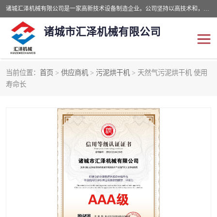
诸城汇泽机械有限公司是一家高新技术设备制造企业。公司坚持以高技术和，高服务于用户，以的环保机械制造设备赢的用户的信赖。现在主要生产死亡畜禽无害化处理和立式和卧式有机肥设备，搅拌机，烘干机，高温发酵机等。污水处理设备，固液分离机。气浮机，化制机等。公司秉承品质，用户至上，科技创新的经营理。
诸城市汇泽机械有限公司
当前位置：
首页
>
供应商机
>
污泥烘干机
> 天然气污泥烘干机 使用
发酵设备
污泥烘干机
寿命长
鸡粪发酵机
有机肥设备
纳米膜好氧发酵堆肥机
粪污烘干酶体机
膜式堆肥机
纳米膜发酵
膜式发酵仓
分子膜堆肥仓
分子膜发酵堆肥设备