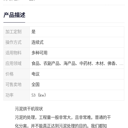
产品描述
加工定制
是
操作方式
连续式
适用物料
多种可用
应用领域
食品、农副产品、海产品、中药材、木材、佛香、茶叶、污泥等
价格
电议
可售卖地
全国
功率
53（kw）
污泥烘干机现状
污泥的处理，工程量一般非常大，且非常难。普通的干
化分离，并不能真正达到污泥处理的目的。我们都知