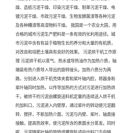
燥、造纸污泥干燥、印染污泥干燥、制革污泥干燥、电
镀污泥干燥、市政污泥干燥、生物发酵菌渣等各种污泥
及各种糟渣等高湿物料干燥。 我国是一个农业大国，用
合格的城市污泥生产肥料是一条有效的化利用途径。城
市污泥中含有有益于植物生长的养分和大量的有机质，
对改良和培肥土壤具有良好的效果。 污泥烘干机工作原
理 污泥烘干机以蒸气、热水或导热油作为加热介质，轴
端装有热介质导入导出的旋转接头。加热介质分为两
路，分别进入烘干机壳体夹套和桨叶轴内腔，将器身和
桨叶轴同时加热，以传导加热的方式对污泥进行加热烘
干。被烘干的污泥由螺旋送料机定量的连续送入烘干机
的加料口，污泥进入内壁厚，通过桨叶的转动使污泥翻
转、搅拌，不新加热介面，污泥与内壁、桨叶、轴直接
接触，提高热效率，使污泥所含的表面水分蒸发。同时
呢，污泥随桨叶轴的旋转成螺旋轨迹向出料口方向输