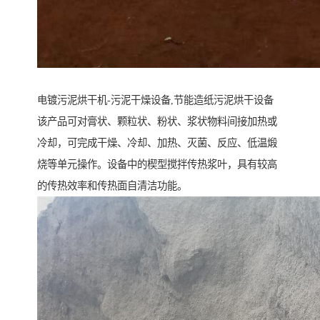
电镀污泥烘干机-污泥干燥设备,节能造纸污泥烘干设备
该产品可对膏状、颗粒状、粉状、浆状物料间接加热或
冷却，可完成干燥、冷却、加热、灭菌、反应、低温煅
烧等单元操作。设备中的楔型搅拌传热浆叶，具有较高
的传热效率和传热面自清洁功能。