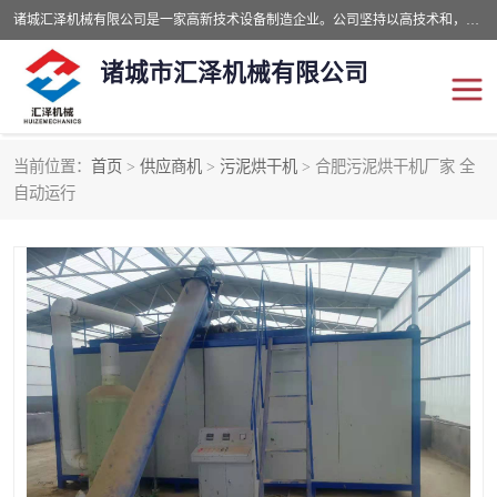
诸城汇泽机械有限公司是一家高新技术设备制造企业。公司坚持以高技术和，高服务于用户，以的环保机械制造设备赢的用户的信赖。现在主要生产死亡畜禽无害化处理和立式和卧式有机肥设备，搅拌机，烘干机，高温发酵机等。污水处理设备，固液分离机。气浮机，化制机等。公司秉承品质，用户至上，科技创新的经营理。
诸城市汇泽机械有限公司
当前位置：
首页
>
供应商机
>
污泥烘干机
> 合肥污泥烘干机厂家 全
发酵设备
污泥烘干机
自动运行
鸡粪发酵机
有机肥设备
纳米膜好氧发酵堆肥机
粪污烘干酶体机
膜式堆肥机
纳米膜发酵
膜式发酵仓
分子膜堆肥仓
分子膜发酵堆肥设备