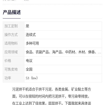
产品描述
加工定制
是
操作方式
连续式
适用物料
多种可用
应用领域
食品、农副产品、海产品、中药材、木材、佛香、茶叶、污泥等
价格
电议
可售卖地
全国
功率
53（kw）
污泥烘干机适合于烘干污泥、各类金属、矿业黏土等方
面，可以在很短的时间内把污泥烘干，零污染零排放，
在工业上达到了佳效果，层层烘干。下面我就来具体谈