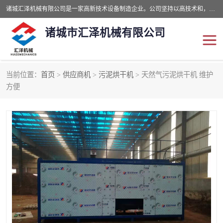
诸城汇泽机械有限公司是一家高新技术设备制造企业。公司坚持以高技术和，高服务于用户，以的环保机械制造设备赢的用户的信赖。现在主要生产死亡畜禽无害化处理和立式和卧式有机肥设备，搅拌机，烘干机，高温发酵机等。污水处理设备，固液分离机。气浮机，化制机等。公司秉承品质，用户至上，科技创新的经营理。
诸城市汇泽机械有限公司
当前位置：
首页
>
供应商机
>
污泥烘干机
> 天然气污泥烘干机 维护
发酵设备
污泥烘干机
方便
鸡粪发酵机
有机肥设备
纳米膜好氧发酵堆肥机
粪污烘干酶体机
膜式堆肥机
纳米膜发酵
膜式发酵仓
分子膜堆肥仓
分子膜发酵堆肥设备