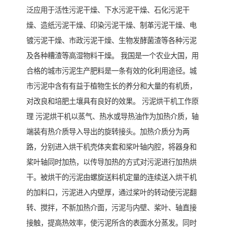
泛应用于活性污泥干燥、下水污泥干燥、石化污泥干
燥、造纸污泥干燥、印染污泥干燥、制革污泥干燥、电
镀污泥干燥、市政污泥干燥、生物发酵菌渣等各种污泥
及各种糟渣等高湿物料干燥。 我国是一个农业大国，用
合格的城市污泥生产肥料是一条有效的化利用途径。城
市污泥中含有有益于植物生长的养分和大量的有机质，
对改良和培肥土壤具有良好的效果。 污泥烘干机工作原
理 污泥烘干机以蒸气、热水或导热油作为加热介质，轴
端装有热介质导入导出的旋转接头。加热介质分为两
路，分别进入烘干机壳体夹套和桨叶轴内腔，将器身和
桨叶轴同时加热，以传导加热的方式对污泥进行加热烘
干。被烘干的污泥由螺旋送料机定量的连续送入烘干机
的加料口，污泥进入内壁厚，通过桨叶的转动使污泥翻
转、搅拌，不新加热介面，污泥与内壁、桨叶、轴直接
接触，提高热效率，使污泥所含的表面水分蒸发。同时