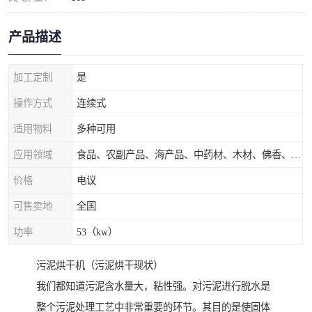
产品描述
加工定制
是
操作方式
连续式
适用物料
多种可用
应用领域
食品、农副产品、海产品、中药材、木材、佛香、茶叶、污泥等
价格
电议
可售卖地
全国
功率
53（kw）
污泥烘干机（污泥烘干现状）
我们都知道污泥含水量大，粘性强。对污泥进行脱水是
整个污泥处理工艺中非常重要的环节。其目的是使固体