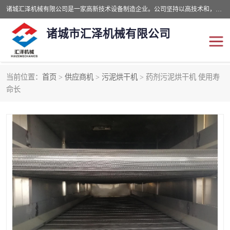
诸城汇泽机械有限公司是一家高新技术设备制造企业。公司坚持以高技术和，高服务于用户，以的环保机械制造设备赢的用户的信赖。现在主要生产死亡畜禽无害化处理和立式和卧式有机肥设备，搅拌机，烘干机，高温发酵机等。污水处理设备，固液分离机。气浮机，化制机等。公司秉承品质，用户至上，科技创新的经营理。
诸城市汇泽机械有限公司
当前位置：
首页
>
供应商机
>
污泥烘干机
> 药剂污泥烘干机 使用寿
发酵设备
污泥烘干机
命长
鸡粪发酵机
有机肥设备
纳米膜好氧发酵堆肥机
粪污烘干酶体机
膜式堆肥机
纳米膜发酵
膜式发酵仓
分子膜堆肥仓
分子膜发酵堆肥设备