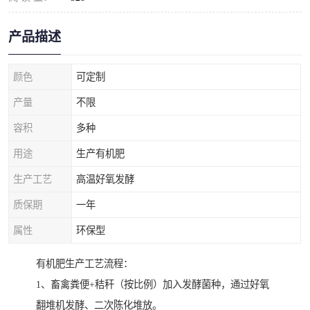
产品描述
颜色
可定制
产量
不限
容积
多种
用途
生产有机肥
生产工艺
高温好氧发酵
质保期
一年
属性
环保型
有机肥生产工艺流程：
1、畜禽粪便+秸秆（按比例）加入发酵菌种，通过好氧
翻堆机发酵、二次陈化堆放。