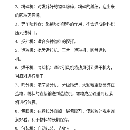
2、粉碎机：对发酵好的物料粉碎，粉碎的越细，造出来
的颗粒更圆润。
3、铲车喂料仓：起到均匀喂料的作用，不会造成物料积
压到进料口。
4、搅拌机：适合多种物料的搅拌。
5、造粒机：搅齿造粒机、三合一造粒机、圆盘造粒
机。
6、烘干机、冷却机：通过引风机将热风引到烘干机内，
对原料进行烘干.
7、筛分机：滚筒筛分机，分级筛选，大颗粒重新破碎在
造粒，粉状的直接输送到造粒机，颗粒成品输送到包膜
机进行包膜。
8、包膜机：在颗粒外面加一层包膜剂，使颗粒外观更圆
润好看，利于物料的长期保存。
9、包装机：自动包装，节省人工。