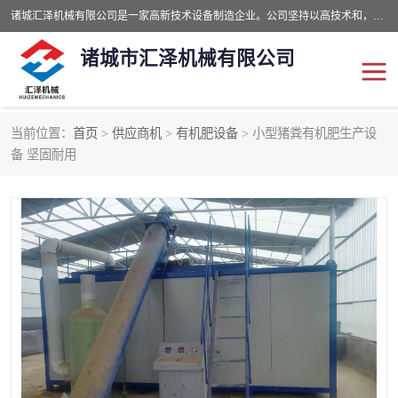
诸城汇泽机械有限公司是一家高新技术设备制造企业。公司坚持以高技术和，高服务于用户，以的环保机械制造设备赢的用户的信赖。现在主要生产死亡畜禽无害化处理和立式和卧式有机肥设备，搅拌机，烘干机，高温发酵机等。污水处理设备，固液分离机。气浮机，化制机等。公司秉承品质，用户至上，科技创新的经营理。
诸城市汇泽机械有限公司
当前位置：
首页
>
供应商机
>
有机肥设备
> 小型猪粪有机肥生产设
发酵设备
污泥烘干机
备 坚固耐用
鸡粪发酵机
有机肥设备
纳米膜好氧发酵堆肥机
粪污烘干酶体机
膜式堆肥机
纳米膜发酵
膜式发酵仓
分子膜堆肥仓
分子膜发酵堆肥设备