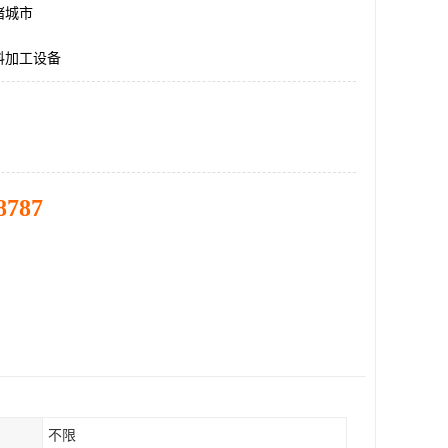
诸城市
料加工设备
8787
不限