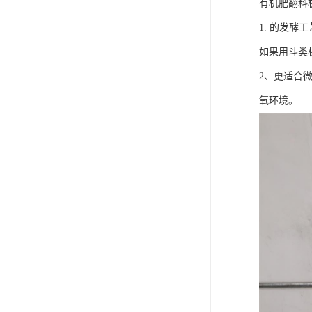
有机肥翻料
1. 的发
如果用斗类
2、更适合
氧环境。