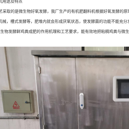
机用途及特点
酵工艺采取的是微生物好氧发酵，我厂生产的有机肥翻料机根据好氧发酵的
机械，槽式发酵等，肥堆内就会形成厌氧状态，使发酵菌的功能不能充分
微生物发酵鲜鸡粪成肥的作用机理和工艺要求，能有效地把粘稠鸡粪与微