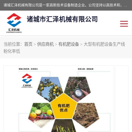
诸城汇泽机械有限公司是一家高新技术设备制造企业。公司坚持以高技术和，高服务于用户，以的环保机械制造设备赢的用户的信赖。现在主要生产死亡畜禽无害化处理和立式和卧式有机肥设备，搅拌机，烘干机，高温发酵机等。污水处理设备，固液分离机。气浮机，化制机等。公司秉承品质，用户至上，科技创新的经营理。
诸城市汇泽机械有限公司
当前位置：
首页
>
供应商机
>
有机肥设备
> 大型有机肥设备生产线
发酵设备
污泥烘干机
粉化率低
鸡粪发酵机
有机肥设备
纳米膜好氧发酵堆肥机
粪污烘干酶体机
膜式堆肥机
纳米膜发酵
膜式发酵仓
分子膜堆肥仓
分子膜发酵堆肥设备