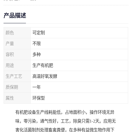
产品描述
颜色
可定制
产量
不限
容积
多种
用途
生产有机肥
生产工艺
高温好氧发酵
质保期
一年
属性
环保型
有机肥设备生产线耗能低，占地面积小，操作环境无异
味，零污染，通气性好，工艺，除臭只需1-2天。应用无
害化活菌制剂处理畜禽粪便，在多种有益微生物作用下