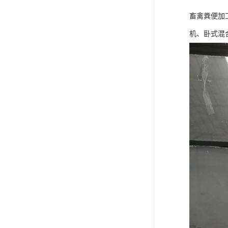
畜禽粪便加
机、卧式混