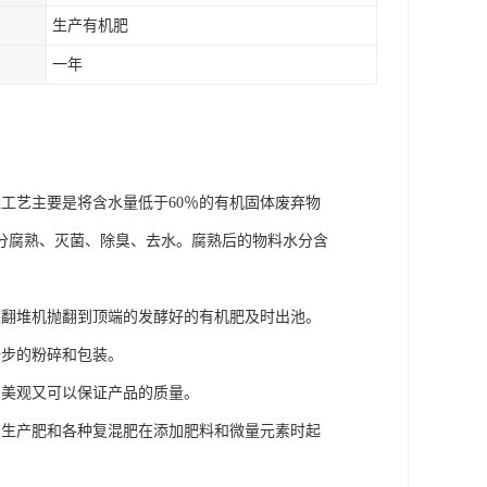
生产有机肥
一年
工艺主要是将含水量低于60％的有机固体废弃物
分腐熟、灭菌、除臭、去水。腐熟后的物料水分含
被翻堆机抛翻到顶端的发酵好的有机肥及时出池。
一步的粉碎和包装。
即美观又可以保证产品的质量。
为生产肥和各种复混肥在添加肥料和微量元素时起