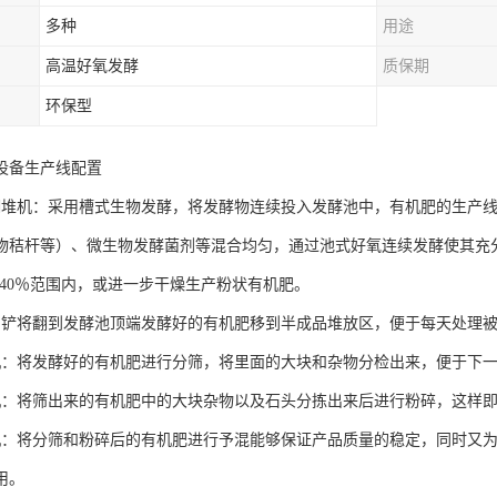
多种
用途
高温好氧发酵
质保期
环保型
设备生产线配置
翻堆机：采用槽式生物发酵，将发酵物连续投入发酵池中，有机肥的生产线
物秸杆等）、微生物发酵菌剂等混合均匀，通过池式好氧连续发酵使其充
5-40％范围内，或进一步干燥生产粉状有机肥。
用铲将翻到发酵池顶端发酵好的有机肥移到半成品堆放区，便于每天处理
机：将发酵好的有机肥进行分筛，将里面的大块和杂物分检出来，便于下
机：将筛出来的有机肥中的大块杂物以及石头分拣出来后进行粉碎，这样
机：将分筛和粉碎后的有机肥进行予混能够保证产品质量的稳定，同时又
用。