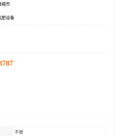
诸城市
机肥设备
8787
不限