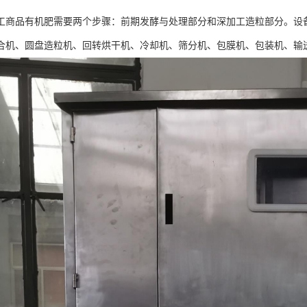
工商品有机肥需要两个步骤：前期发酵与处理部分和深加工造粒部分。设
合机、圆盘造粒机、回转烘干机、冷却机、筛分机、包膜机、包装机、输