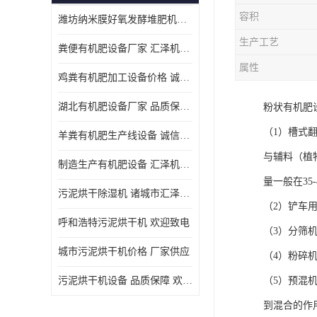
容积
潍坊纳米膜好氧发酵堆肥机定制
生产工艺
粪便有机肥设备厂家 汇泽机械 免费报价
属性
鸡粪有机肥加工设备价格 诚信卖家 致电了解
湖北有机肥设备厂家 品质保障 欢迎咨询
粉状有机肥
（1）槽式
羊粪有机肥生产线设备 诚信卖家 致电了解
与辅料（植
制造生产有机肥设备 汇泽机械 免费报价
量一般在3
污泥烘干除湿机 诸城市汇泽机械有限公司
（2）铲车
呼和浩特污泥烘干机 欢迎致电
（3）分筛
城市污泥烘干机价格 厂家供应
（4）粉碎
污泥烘干机设备 品质保障 欢迎咨询
（5）预混
到混合的作