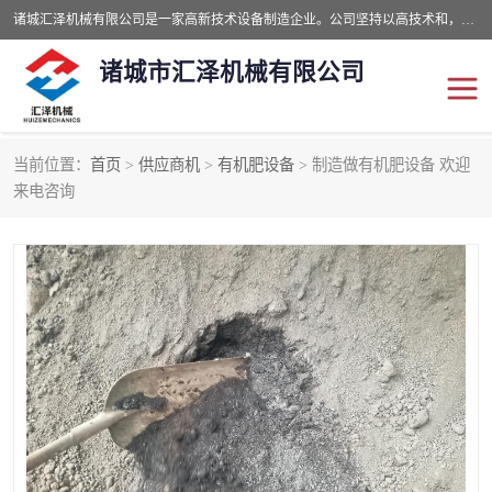
诸城汇泽机械有限公司是一家高新技术设备制造企业。公司坚持以高技术和，高服务于用户，以的环保机械制造设备赢的用户的信赖。现在主要生产死亡畜禽无害化处理和立式和卧式有机肥设备，搅拌机，烘干机，高温发酵机等。污水处理设备，固液分离机。气浮机，化制机等。公司秉承品质，用户至上，科技创新的经营理。
诸城市汇泽机械有限公司
当前位置：
首页
>
供应商机
>
有机肥设备
> 制造做有机肥设备 欢迎
发酵设备
污泥烘干机
来电咨询
鸡粪发酵机
有机肥设备
纳米膜好氧发酵堆肥机
粪污烘干酶体机
膜式堆肥机
纳米膜发酵
膜式发酵仓
分子膜堆肥仓
分子膜发酵堆肥设备