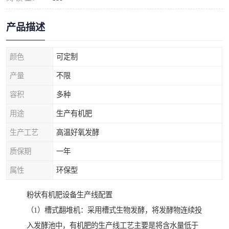
产品描述
颜色
可定制
产量
不限
容积
多种
用途
生产有机肥
生产工艺
高温好氧发酵
质保期
一年
属性
环保型
粉状有机肥设备生产线配置
（1）槽式翻堆机：采用槽式生物发酵，将发酵物连续投
入发酵池中，有机肥的生产线工艺主要是将含水量低于