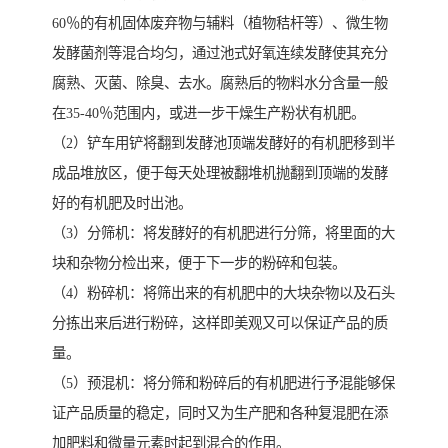
60％的有机固体废弃物与辅料（植物秸杆等）、微生物
发酵菌剂等混合均匀，通过池式好氧连续发酵使其充分
腐熟、灭菌、除臭、去水。腐熟后的物料水分含量一般
在35-40％范围内，或进一步干燥生产粉状有机肥。
（2）铲车用铲将翻到发酵池顶端发酵好的有机肥移到半
成品堆放区，便于每天处理被翻堆机抛翻到顶端的发酵
好的有机肥及时出池。
（3）分筛机：将发酵好的有机肥进行分筛，将里面的大
块和杂物分检出来，便于下一步的粉碎和包装。
（4）粉碎机：将筛出来的有机肥中的大块杂物以及石头
分拣出来后进行粉碎，这样即美观又可以保证产品的质
量。
（5）预混机：将分筛和粉碎后的有机肥进行予混能够保
证产品质量的稳定，同时又为生产肥和各种复混肥在添
加肥料和微量元素时起到混合的作用。