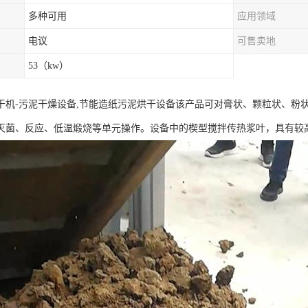
多种可用
应用领域
电议
可售卖地
53（kw）
干机-污泥干燥设备,节能造纸污泥烘干设备该产品可对膏状、颗粒状、粉
灭菌、反应、低温煅烧等单元操作。设备中的楔型搅拌传热浆叶，具有较