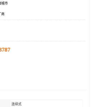
诸城市
厂商
8787
连续式