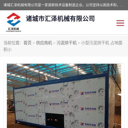
诸城汇泽机械有限公司是一家高新技术设备制造企业。公司坚持以高技术和，高服务于用户，以的环保机械制造设备赢的用户的信赖。现在主要生产死亡畜禽无害化处理和立式和卧式有机肥设备，搅拌机，烘干机，高温发酵机等。污水处理设备，固液分离机。气浮机，化制机等。公司秉承品质，用户至上，科技创新的经营理。
诸城市汇泽机械有限公司
当前位置：
首页
>
供应商机
>
污泥烘干机
> 小型污泥烘干机 占地面
发酵设备
污泥烘干机
积小
鸡粪发酵机
有机肥设备
纳米膜好氧发酵堆肥机
粪污烘干酶体机
膜式堆肥机
纳米膜发酵
膜式发酵仓
分子膜堆肥仓
分子膜发酵堆肥设备