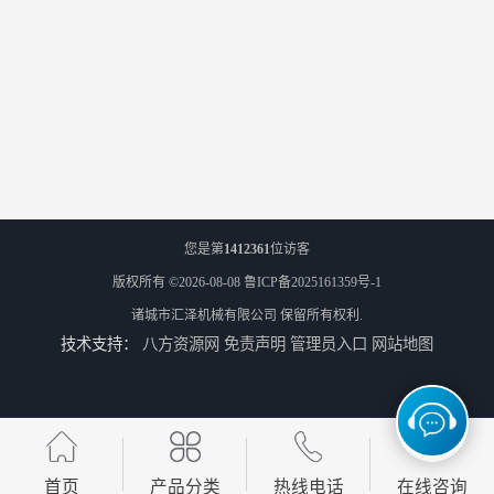
您是第
1412361
位访客
版权所有 ©2026-08-08
鲁ICP备2025161359号-1
诸城市汇泽机械有限公司
保留所有权利.
技术支持：
八方资源网
免责声明
管理员入口
网站地图
首页
产品分类
热线电话
在线咨询