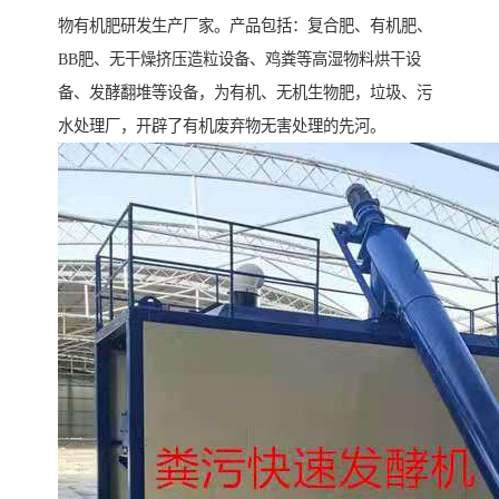
物有机肥研发生产厂家。产品包括：复合肥、有机肥、
BB肥、无干燥挤压造粒设备、鸡粪等高湿物料烘干设
备、发酵翻堆等设备，为有机、无机生物肥，垃圾、污
水处理厂，开辟了有机废弃物无害处理的先河。