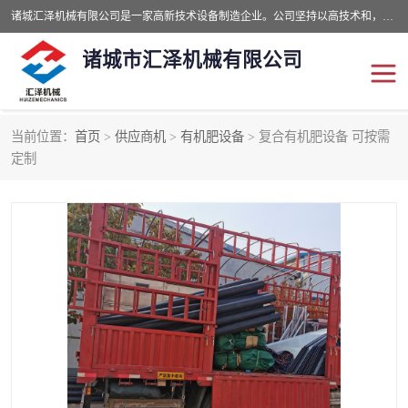
诸城汇泽机械有限公司是一家高新技术设备制造企业。公司坚持以高技术和，高服务于用户，以的环保机械制造设备赢的用户的信赖。现在主要生产死亡畜禽无害化处理和立式和卧式有机肥设备，搅拌机，烘干机，高温发酵机等。污水处理设备，固液分离机。气浮机，化制机等。公司秉承品质，用户至上，科技创新的经营理。
诸城市汇泽机械有限公司
当前位置：
首页
>
供应商机
>
有机肥设备
> 复合有机肥设备 可按需
发酵设备
污泥烘干机
定制
鸡粪发酵机
有机肥设备
纳米膜好氧发酵堆肥机
粪污烘干酶体机
膜式堆肥机
纳米膜发酵
膜式发酵仓
分子膜堆肥仓
分子膜发酵堆肥设备