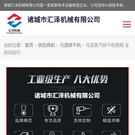
诸城汇泽机械有限公司是一家高新技术设备制造企业。公司坚持以高技术和，高服务于用户，以的环保机械制造设备赢的用户的信赖。现在主要生产死亡畜禽无害化处理和立式和卧式有机肥设备，搅拌机，烘干机，高温发酵机等。污水处理设备，固液分离机。气浮机，化制机等。公司秉承品质，用户至上，科技创新的经营理。
诸城市汇泽机械有限公司
当前位置：
首页
>
供应商机
>
污泥烘干机
> 污泥蒸汽烘干机视频 全
发酵设备
污泥烘干机
自动运行
鸡粪发酵机
有机肥设备
纳米膜好氧发酵堆肥机
粪污烘干酶体机
膜式堆肥机
纳米膜发酵
膜式发酵仓
分子膜堆肥仓
分子膜发酵堆肥设备