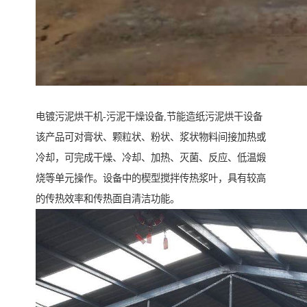
电镀污泥烘干机-污泥干燥设备,节能造纸污泥烘干设备
该产品可对膏状、颗粒状、粉状、浆状物料间接加热或
冷却，可完成干燥、冷却、加热、灭菌、反应、低温煅
烧等单元操作。设备中的楔型搅拌传热浆叶，具有较高
的传热效率和传热面自清洁功能。