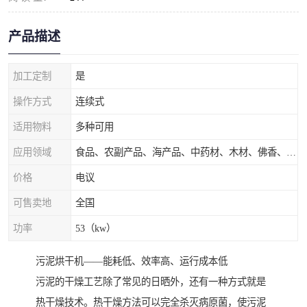
产品描述
加工定制
是
操作方式
连续式
适用物料
多种可用
应用领域
食品、农副产品、海产品、中药材、木材、佛香、茶叶、污泥等
价格
电议
可售卖地
全国
功率
53（kw）
污泥烘干机——能耗低、效率高、运行成本低
污泥的干燥工艺除了常见的日晒外，还有一种方式就是
热干燥技术。热干燥方法可以完全杀灭病原菌，使污泥