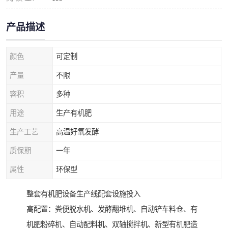
产品描述
颜色
可定制
产量
不限
容积
多种
用途
生产有机肥
生产工艺
高温好氧发酵
质保期
一年
属性
环保型
整套有机肥设备生产线配套设施投入
高配置：粪便脱水机、发酵翻堆机、自动铲车料仓、有
机肥粉碎机、自动配料机、双轴搅拌机、新型有机肥造