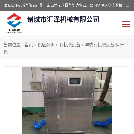
诸城汇泽机械有限公司是一家高新技术设备制造企业。公司坚持以高技术和，高服务于用户，以的环保机械制造设备赢的用户的信赖。现在主要生产死亡畜禽无害化处理和立式和卧式有机肥设备，搅拌机，烘干机，高温发酵机等。污水处理设备，固液分离机。气浮机，化制机等。公司秉承品质，用户至上，科技创新的经营理。
诸城市汇泽机械有限公司
当前位置：
首页
>
供应商机
>
有机肥设备
> 羊粪有机肥设备 运行平
发酵设备
污泥烘干机
稳
鸡粪发酵机
有机肥设备
纳米膜好氧发酵堆肥机
粪污烘干酶体机
膜式堆肥机
纳米膜发酵
膜式发酵仓
分子膜堆肥仓
分子膜发酵堆肥设备