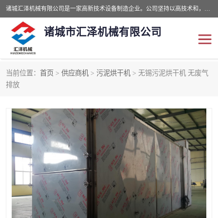
诸城汇泽机械有限公司是一家高新技术设备制造企业。公司坚持以高技术和，高服务于用户，以的环保机械制造设备赢的用户的信赖。现在主要生产死亡畜禽无害化处理和立式和卧式有机肥设备，搅拌机，烘干机，高温发酵机等。污水处理设备，固液分离机。气浮机，化制机等。公司秉承品质，用户至上，科技创新的经营理。
诸城市汇泽机械有限公司
当前位置：
首页
>
供应商机
>
污泥烘干机
> 无锡污泥烘干机 无废气
发酵设备
污泥烘干机
排放
鸡粪发酵机
有机肥设备
纳米膜好氧发酵堆肥机
粪污烘干酶体机
膜式堆肥机
纳米膜发酵
膜式发酵仓
分子膜堆肥仓
分子膜发酵堆肥设备