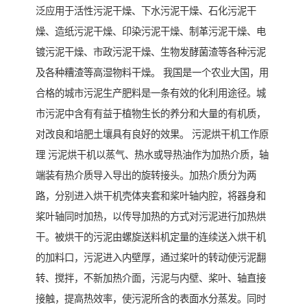
泛应用于活性污泥干燥、下水污泥干燥、石化污泥干
燥、造纸污泥干燥、印染污泥干燥、制革污泥干燥、电
镀污泥干燥、市政污泥干燥、生物发酵菌渣等各种污泥
及各种糟渣等高湿物料干燥。 我国是一个农业大国，用
合格的城市污泥生产肥料是一条有效的化利用途径。城
市污泥中含有有益于植物生长的养分和大量的有机质，
对改良和培肥土壤具有良好的效果。 污泥烘干机工作原
理 污泥烘干机以蒸气、热水或导热油作为加热介质，轴
端装有热介质导入导出的旋转接头。加热介质分为两
路，分别进入烘干机壳体夹套和桨叶轴内腔，将器身和
桨叶轴同时加热，以传导加热的方式对污泥进行加热烘
干。被烘干的污泥由螺旋送料机定量的连续送入烘干机
的加料口，污泥进入内壁厚，通过桨叶的转动使污泥翻
转、搅拌，不新加热介面，污泥与内壁、桨叶、轴直接
接触，提高热效率，使污泥所含的表面水分蒸发。同时