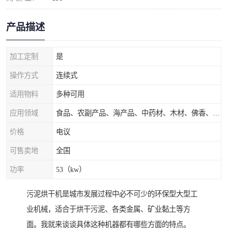
产品描述
加工定制
是
操作方式
连续式
适用物料
多种可用
应用领域
食品、农副产品、海产品、中药材、木材、佛香、茶叶、污泥等
价格
电议
可售卖地
全国
功率
53（kw）
污泥烘干机是城市发展过程中必不可少的环保型大型工
业机械，适合于烘干污泥、各类金属、矿业黏土等方
面。我就来谈谈具体这种机器都有哪些方面的特点。