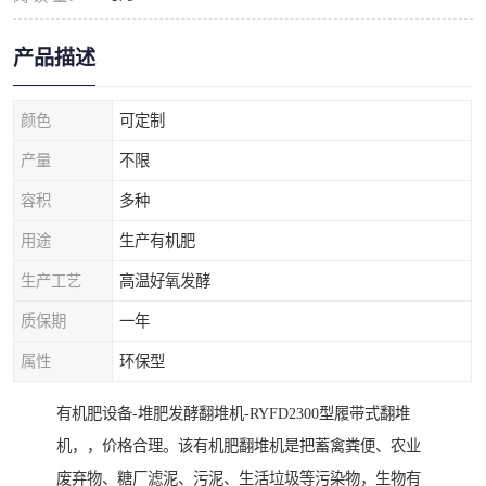
产品描述
颜色
可定制
产量
不限
容积
多种
用途
生产有机肥
生产工艺
高温好氧发酵
质保期
一年
属性
环保型
有机肥设备-堆肥发酵翻堆机-RYFD2300型履带式翻堆
机，，价格合理。该有机肥翻堆机是把蓄禽粪便、农业
废弃物、糖厂滤泥、污泥、生活垃圾等污染物，生物有