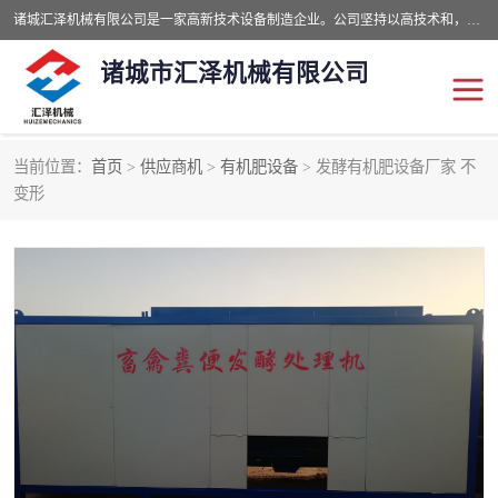
诸城汇泽机械有限公司是一家高新技术设备制造企业。公司坚持以高技术和，高服务于用户，以的环保机械制造设备赢的用户的信赖。现在主要生产死亡畜禽无害化处理和立式和卧式有机肥设备，搅拌机，烘干机，高温发酵机等。污水处理设备，固液分离机。气浮机，化制机等。公司秉承品质，用户至上，科技创新的经营理。
诸城市汇泽机械有限公司
当前位置：
首页
>
供应商机
>
有机肥设备
> 发酵有机肥设备厂家 不
发酵设备
污泥烘干机
变形
鸡粪发酵机
有机肥设备
纳米膜好氧发酵堆肥机
粪污烘干酶体机
膜式堆肥机
纳米膜发酵
膜式发酵仓
分子膜堆肥仓
分子膜发酵堆肥设备