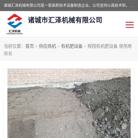
诸城汇泽机械有限公司是一家高新技术设备制造企业。公司坚持以高技术和，高服务于用户，以的环保机械制造设备赢的用户的信赖。现在主要生产死亡畜禽无害化处理和立式和卧式有机肥设备，搅拌机，烘干机，高温发酵机等。污水处理设备，固液分离机。气浮机，化制机等。公司秉承品质，用户至上，科技创新的经营理。
诸城市汇泽机械有限公司
当前位置：
首页
>
供应商机
>
有机肥设备
> 程翔有机肥设备 使用寿
发酵设备
污泥烘干机
命长
鸡粪发酵机
有机肥设备
纳米膜好氧发酵堆肥机
粪污烘干酶体机
膜式堆肥机
纳米膜发酵
膜式发酵仓
分子膜堆肥仓
分子膜发酵堆肥设备