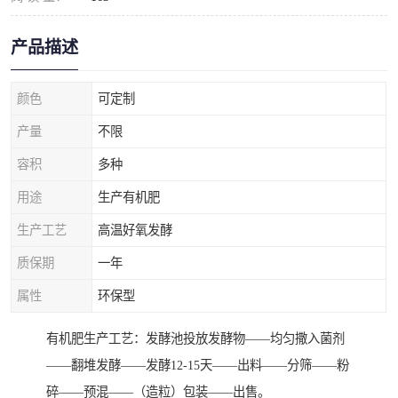
产品描述
颜色
可定制
产量
不限
容积
多种
用途
生产有机肥
生产工艺
高温好氧发酵
质保期
一年
属性
环保型
有机肥生产工艺：发酵池投放发酵物——均匀撒入菌剂
——翻堆发酵——发酵12-15天——出料——分筛——粉
碎——预混——（造粒）包装——出售。