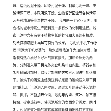
燥、造纸污泥干燥、印染污泥干燥、制革污泥干燥、电
镀污泥干燥、市政污泥干燥、生物发酵菌渣等各种污泥
及各种糟渣等高湿物料干燥。 我国是一个农业大国，用
合格的城市污泥生产肥料是一条有效的化利用途径。城
市污泥中含有有益于植物生长的养分和大量的有机质，
对改良和培肥土壤具有良好的效果。 污泥烘干机工作原
理 污泥烘干机以蒸气、热水或导热油作为加热介质，轴
端装有热介质导入导出的旋转接头。加热介质分为两
路，分别进入烘干机壳体夹套和桨叶轴内腔，将器身和
桨叶轴同时加热，以传导加热的方式对污泥进行加热烘
干。被烘干的污泥由螺旋送料机定量的连续送入烘干机
的加料口，污泥进入内壁厚，通过桨叶的转动使污泥翻
转、搅拌，不新加热介面，污泥与内壁、桨叶、轴直接
接触，提高热效率，使污泥所含的表面水分蒸发。同时
呢，污泥随桨叶轴的旋转成螺旋轨迹向出料口方向输