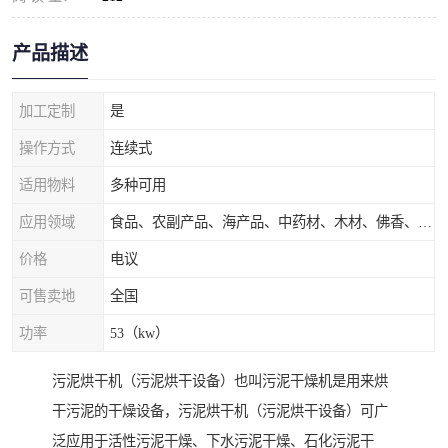
产品描述
加工定制
是
操作方式
连续式
适用物料
多种可用
应用领域
食品、农副产品、海产品、中药材、木材、佛香、茶叶、污泥等
价格
电议
可售卖地
全国
功率
53（kw）
污泥烘干机（污泥烘干设备）也叫污泥干燥机是用来烘
干污泥的干燥设备，污泥烘干机（污泥烘干设备）可广
泛应用于活性污泥干燥、下水污泥干燥、石化污泥干