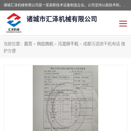
诸城汇泽机械有限公司是一家高新技术设备制造企业。公司坚持以高技术和，高服务于用户，以的环保机械制造设备赢的用户的信赖。现在主要生产死亡畜禽无害化处理和立式和卧式有机肥设备，搅拌机，烘干机，高温发酵机等。污水处理设备，固液分离机。气浮机，化制机等。公司秉承品质，用户至上，科技创新的经营理。
诸城市汇泽机械有限公司
当前位置：
首页
>
供应商机
>
污泥烘干机
> 成都污泥烘干机电话 维
发酵设备
污泥烘干机
护方便
鸡粪发酵机
有机肥设备
纳米膜好氧发酵堆肥机
粪污烘干酶体机
膜式堆肥机
纳米膜发酵
膜式发酵仓
分子膜堆肥仓
分子膜发酵堆肥设备