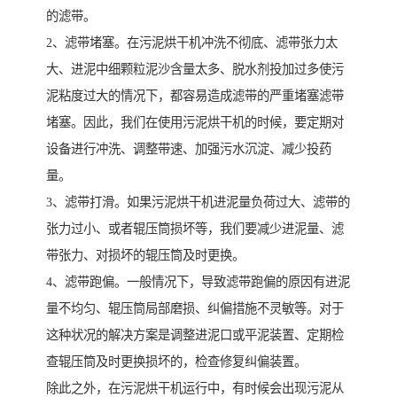
的滤带。
2、滤带堵塞。在污泥烘干机冲洗不彻底、滤带张力太
大、进泥中细颗粒泥沙含量太多、脱水剂投加过多使污
泥粘度过大的情况下，都容易造成滤带的严重堵塞滤带
堵塞。因此，我们在使用污泥烘干机的时候，要定期对
设备进行冲洗、调整带速、加强污水沉淀、减少投药
量。
3、滤带打滑。如果污泥烘干机进泥量负荷过大、滤带的
张力过小、或者辊压筒损坏等，我们要减少进泥量、滤
带张力、对损坏的辊压筒及时更换。
4、滤带跑偏。一般情况下，导致滤带跑偏的原因有进泥
量不均匀、辊压筒局部磨损、纠偏措施不灵敏等。对于
这种状况的解决方案是调整进泥口或平泥装置、定期检
查辊压筒及时更换损坏的，检查修复纠偏装置。
除此之外，在污泥烘干机运行中，有时候会出现污泥从