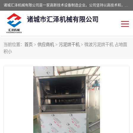
诸城汇泽机械有限公司是一家高新技术设备制造企业。公司坚持以高技术和，高服务于用户，以的环保机械制造设备赢的用户的信赖。现在主要生产死亡畜禽无害化处理和立式和卧式有机肥设备，搅拌机，烘干机，高温发酵机等。污水处理设备，固液分离机。气浮机，化制机等。公司秉承品质，用户至上，科技创新的经营理。
诸城市汇泽机械有限公司
当前位置：
首页
>
供应商机
>
污泥烘干机
> 微波污泥烘干机 占地面
发酵设备
污泥烘干机
积小
鸡粪发酵机
有机肥设备
纳米膜好氧发酵堆肥机
粪污烘干酶体机
膜式堆肥机
纳米膜发酵
膜式发酵仓
分子膜堆肥仓
分子膜发酵堆肥设备