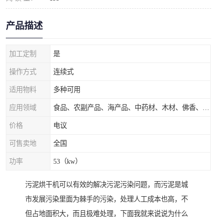
产品描述
加工定制
是
操作方式
连续式
适用物料
多种可用
应用领域
食品、农副产品、海产品、中药材、木材、佛香、茶叶、污泥等
价格
电议
可售卖地
全国
功率
53（kw）
污泥烘干机可以有效的解决污泥污染问题，而污泥是城
市发展污染里面为棘手的污染，处理人工成本也高，不
但占地面积大，而且极难处理，下面我就来说说为什么