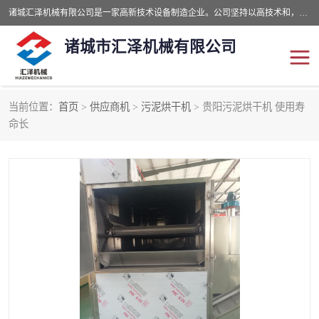
诸城汇泽机械有限公司是一家高新技术设备制造企业。公司坚持以高技术和，高服务于用户，以的环保机械制造设备赢的用户的信赖。现在主要生产死亡畜禽无害化处理和立式和卧式有机肥设备，搅拌机，烘干机，高温发酵机等。污水处理设备，固液分离机。气浮机，化制机等。公司秉承品质，用户至上，科技创新的经营理。
诸城市汇泽机械有限公司
当前位置：
首页
>
供应商机
>
污泥烘干机
> 贵阳污泥烘干机 使用寿
发酵设备
污泥烘干机
命长
鸡粪发酵机
有机肥设备
纳米膜好氧发酵堆肥机
粪污烘干酶体机
膜式堆肥机
纳米膜发酵
膜式发酵仓
分子膜堆肥仓
分子膜发酵堆肥设备