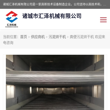
诸城汇泽机械有限公司是一家高新技术设备制造企业。公司坚持以高技术和，高服务于用户，以的环保机械制造设备赢的用户的信赖。现在主要生产死亡畜禽无害化处理和立式和卧式有机肥设备，搅拌机，烘干机，高温发酵机等。污水处理设备，固液分离机。气浮机，化制机等。公司秉承品质，用户至上，科技创新的经营理。
诸城市汇泽机械有限公司
当前位置：
首页
>
供应商机
>
污泥烘干机
> 粪便污泥烘干机 欢迎来
发酵设备
污泥烘干机
电咨询
鸡粪发酵机
有机肥设备
纳米膜好氧发酵堆肥机
粪污烘干酶体机
膜式堆肥机
纳米膜发酵
膜式发酵仓
分子膜堆肥仓
分子膜发酵堆肥设备