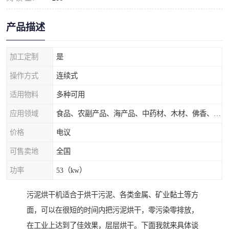
产品描述
加工定制
是
操作方式
连续式
适用物料
多种可用
应用领域
食品、农副产品、海产品、中药材、木材、佛香、茶叶、污泥等
价格
电议
可售卖地
全国
功率
53（kw）
污泥烘干机适合于烘干污泥、各类金属、矿业黏土等方
面，可以在很短的时间内把污泥烘干，零污染零排放，
在工业上达到了佳效果，层层烘干。下面我就来具体谈