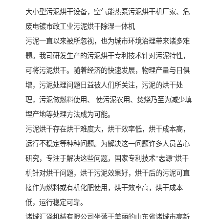
大小型污泥烘干设备，空气能热泵污泥烘干机厂家、危
废电镀市政工业污泥烘干除湿一体机
污泥一直以来被所忽视，也为城市环境治理带来诸多难
题。我司研发生产的污泥烘干专利技术针对污泥特性，
可将污泥烘干。随着经济的快速发展，物理产量与日俱
增，污泥处理问题日益被人们所关注，污泥的烘干处
理，污泥做燃料使用、 使污泥农用、焚烧乃至为减少填
埋产地等处理方法成为可能。
污泥烘干存在烘干难度大，烘干效率低，烘干成本高，
运行不稳定等种种问题。为解决这一问题许多人员苦心
研究，专注于解决这些问题，国家专利技术“志源”烘干
机针对烘干问题，烘干污泥效果好，烘干后的污泥可直
接作为燃料或有机化肥使用，烘干效率高，烘干成本
低，运行稳定可靠。
诸城汇泽机械有限公司坐落于美丽的山东省诸城市高新