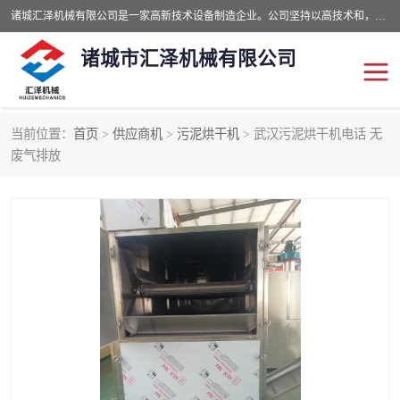
诸城汇泽机械有限公司是一家高新技术设备制造企业。公司坚持以高技术和，高服务于用户，以的环保机械制造设备赢的用户的信赖。现在主要生产死亡畜禽无害化处理和立式和卧式有机肥设备，搅拌机，烘干机，高温发酵机等。污水处理设备，固液分离机。气浮机，化制机等。公司秉承品质，用户至上，科技创新的经营理。
诸城市汇泽机械有限公司
当前位置：
首页
>
供应商机
>
污泥烘干机
> 武汉污泥烘干机电话 无
发酵设备
污泥烘干机
废气排放
鸡粪发酵机
有机肥设备
纳米膜好氧发酵堆肥机
粪污烘干酶体机
膜式堆肥机
纳米膜发酵
膜式发酵仓
分子膜堆肥仓
分子膜发酵堆肥设备