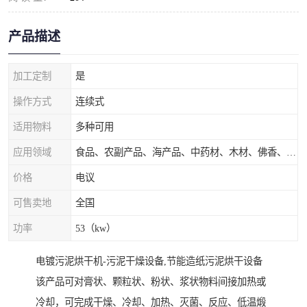
产品描述
加工定制
是
操作方式
连续式
适用物料
多种可用
应用领域
食品、农副产品、海产品、中药材、木材、佛香、茶叶、污泥等
价格
电议
可售卖地
全国
功率
53（kw）
电镀污泥烘干机-污泥干燥设备,节能造纸污泥烘干设备
该产品可对膏状、颗粒状、粉状、浆状物料间接加热或
冷却，可完成干燥、冷却、加热、灭菌、反应、低温煅