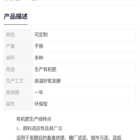
产品描述
颜色
可定制
产量
不限
容积
多种
用途
生产有机肥
生产工艺
高温好氧发酵
质保期
一年
属性
环保型
有机肥生产线特点
1、原料适应性及其广泛
适用于发酵后的畜禽烘便、糖厂滤泥、城市污泥、造纸