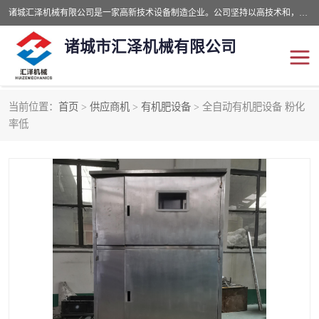
诸城汇泽机械有限公司是一家高新技术设备制造企业。公司坚持以高技术和，高服务于用户，以的环保机械制造设备赢的用户的信赖。现在主要生产死亡畜禽无害化处理和立式和卧式有机肥设备，搅拌机，烘干机，高温发酵机等。污水处理设备，固液分离机。气浮机，化制机等。公司秉承品质，用户至上，科技创新的经营理。
诸城市汇泽机械有限公司
当前位置：
首页
>
供应商机
>
有机肥设备
> 全自动有机肥设备 粉化
发酵设备
污泥烘干机
率低
鸡粪发酵机
有机肥设备
纳米膜好氧发酵堆肥机
粪污烘干酶体机
膜式堆肥机
纳米膜发酵
膜式发酵仓
分子膜堆肥仓
分子膜发酵堆肥设备