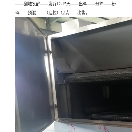
——翻堆发酵——发酵12-15天——出料——分筛——粉
碎——预混——（造粒）包装——出售。