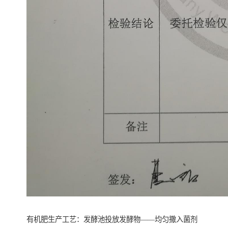
有机肥生产工艺：发酵池投放发酵物——均匀撒入菌剂