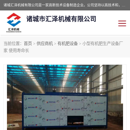
诸城汇泽机械有限公司是一家高新技术设备制造企业。公司坚持以高技术和，高服务于用户，以的环保机械制造设备赢的用户的信赖。现在主要生产死亡畜禽无害化处理和立式和卧式有机肥设备，搅拌机，烘干机，高温发酵机等。污水处理设备，固液分离机。气浮机，化制机等。公司秉承品质，用户至上，科技创新的经营理。
诸城市汇泽机械有限公司
当前位置：
首页
>
供应商机
>
有机肥设备
> 小型有机肥生产设备厂
发酵设备
污泥烘干机
家 使用寿命长
鸡粪发酵机
有机肥设备
纳米膜好氧发酵堆肥机
粪污烘干酶体机
膜式堆肥机
纳米膜发酵
膜式发酵仓
分子膜堆肥仓
分子膜发酵堆肥设备