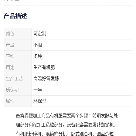
产品描述
颜色
可定制
产量
不限
容积
多种
用途
生产有机肥
生产工艺
高温好氧发酵
质保期
一年
属性
环保型
畜禽粪便加工商品有机肥需要两个步骤：前期发酵与处
理部分和深加工造粒部分。设备配套需要发酵翻抛机、
有机肥粉碎机、滚筒筛分机、卧式混合机、圆盘造粒