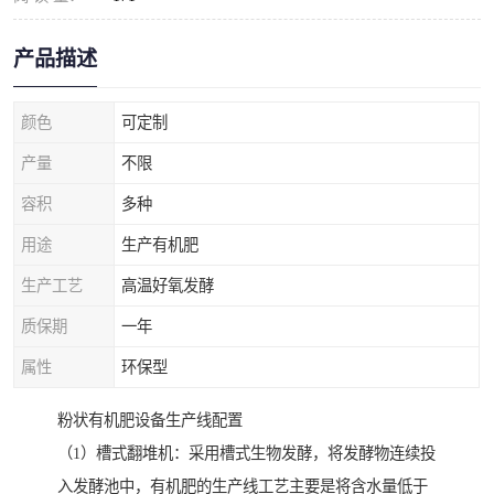
产品描述
颜色
可定制
产量
不限
容积
多种
用途
生产有机肥
生产工艺
高温好氧发酵
质保期
一年
属性
环保型
粉状有机肥设备生产线配置
（1）槽式翻堆机：采用槽式生物发酵，将发酵物连续投
入发酵池中，有机肥的生产线工艺主要是将含水量低于