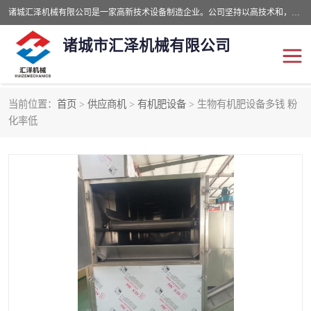
诸城汇泽机械有限公司是一家高新技术设备制造企业。公司坚持以高技术和，高服务于用户，以的环保机械制造设备赢的用户的信赖。现在主要生产死亡畜禽无害化处理和立式和卧式有机肥设备，搅拌机，烘干机，高温发酵机等。污水处理设备，固液分离机。气浮机，化制机等。公司秉承品质，用户至上，科技创新的经营理。
诸城市汇泽机械有限公司
当前位置：
首页
>
供应商机
>
有机肥设备
> 生物有机肥设备多钱 粉
发酵设备
污泥烘干机
化率低
鸡粪发酵机
有机肥设备
纳米膜好氧发酵堆肥机
粪污烘干酶体机
膜式堆肥机
纳米膜发酵
膜式发酵仓
分子膜堆肥仓
分子膜发酵堆肥设备