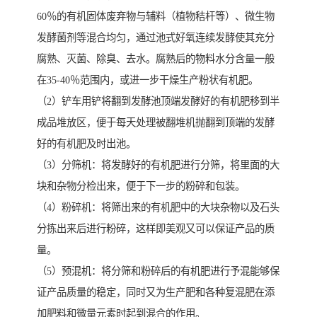
60％的有机固体废弃物与辅料（植物秸杆等）、微生物
发酵菌剂等混合均匀，通过池式好氧连续发酵使其充分
腐熟、灭菌、除臭、去水。腐熟后的物料水分含量一般
在35-40％范围内，或进一步干燥生产粉状有机肥。
（2）铲车用铲将翻到发酵池顶端发酵好的有机肥移到半
成品堆放区，便于每天处理被翻堆机抛翻到顶端的发酵
好的有机肥及时出池。
（3）分筛机：将发酵好的有机肥进行分筛，将里面的大
块和杂物分检出来，便于下一步的粉碎和包装。
（4）粉碎机：将筛出来的有机肥中的大块杂物以及石头
分拣出来后进行粉碎，这样即美观又可以保证产品的质
量。
（5）预混机：将分筛和粉碎后的有机肥进行予混能够保
证产品质量的稳定，同时又为生产肥和各种复混肥在添
加肥料和微量元素时起到混合的作用。