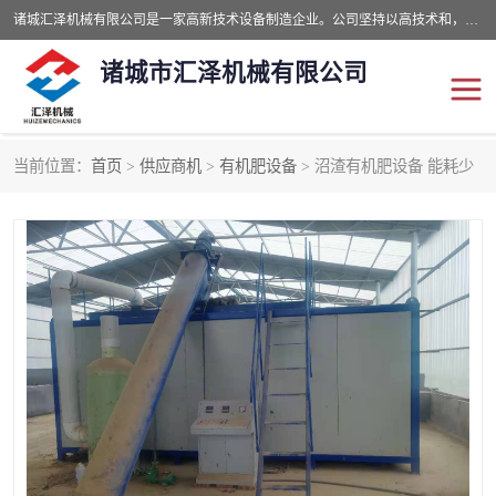
诸城汇泽机械有限公司是一家高新技术设备制造企业。公司坚持以高技术和，高服务于用户，以的环保机械制造设备赢的用户的信赖。现在主要生产死亡畜禽无害化处理和立式和卧式有机肥设备，搅拌机，烘干机，高温发酵机等。污水处理设备，固液分离机。气浮机，化制机等。公司秉承品质，用户至上，科技创新的经营理。
诸城市汇泽机械有限公司
当前位置：
首页
>
供应商机
>
有机肥设备
> 沼渣有机肥设备 能耗少
发酵设备
污泥烘干机
鸡粪发酵机
有机肥设备
纳米膜好氧发酵堆肥机
粪污烘干酶体机
膜式堆肥机
纳米膜发酵
膜式发酵仓
分子膜堆肥仓
分子膜发酵堆肥设备