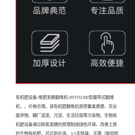
有机肥设备-堆肥发酵翻堆机-RYFD2300型履带式翻堆
机，，价格合理。该有机肥翻堆机是把蓄禽粪便、农业
废弃物、糖厂滤泥、污泥、生活垃圾等污染物，生物有
机肥设备通过耗氧发酵的原理制成绿色环保、改善土质
的生物有机肥。可达到升温、3-5天除臭、灭菌（能彻底