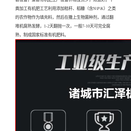
粪加工有机肥工艺利用添加秸秆、稻糠（含N\P\K）之类
的农作物作为填充料，然后在撒上生物菌种剂，通过翻
堆机腐熟发酵，1-2天翻抛一次，一般7-10天可完全腐
熟，制成国家标准有机肥料。