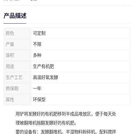
产品描述
颜色
可定制
产量
不限
容积
多种
用途
生产有机肥
生产工艺
高温好氧发酵
质保期
一年
属性
环保型
用铲将发酵好的有机肥移到半成品堆放区，便于每天处
理被翻堆机抛翻发酵好的有机肥。
要的设备有：发酵翻堆机、半湿物料粉碎机、配料搅拌