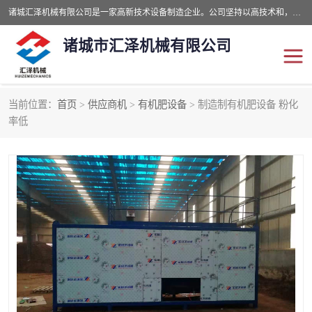
诸城汇泽机械有限公司是一家高新技术设备制造企业。公司坚持以高技术和，高服务于用户，以的环保机械制造设备赢的用户的信赖。现在主要生产死亡畜禽无害化处理和立式和卧式有机肥设备，搅拌机，烘干机，高温发酵机等。污水处理设备，固液分离机。气浮机，化制机等。公司秉承品质，用户至上，科技创新的经营理。
诸城市汇泽机械有限公司
当前位置：
首页
>
供应商机
>
有机肥设备
> 制造制有机肥设备 粉化
发酵设备
污泥烘干机
率低
鸡粪发酵机
有机肥设备
纳米膜好氧发酵堆肥机
粪污烘干酶体机
膜式堆肥机
纳米膜发酵
膜式发酵仓
分子膜堆肥仓
分子膜发酵堆肥设备