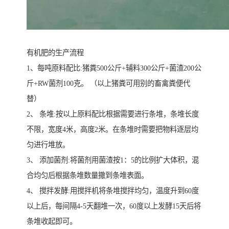
有机肥的生产流程
1、每吨原料配比:猪粪500公斤+辅料300公斤+菌渣200公
斤+RW菌剂100克。 （以上猪粪可用别的畜禽粪便代
替）
2、 条堆:按以上原料配比根据需要进行条堆，条堆长度
不限，宽度4米，高度2米。在条堆时需要把物料逐层均
匀进行堆放。
3、 添加菌剂:将菌剂用菌渣按1：5的比例扩大体积，混
合均匀后根据条堆数量撒到条堆表面。
4、 搅拌发酵:用搅拌机将条堆搅拌均匀，温度升到60度
以上后，每间隔4-5天翻堆一次，60度以上发酵15天后将
条堆收起即可。