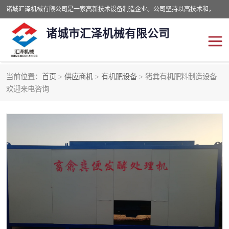
诸城汇泽机械有限公司是一家高新技术设备制造企业。公司坚持以高技术和，高服务于用户，以的环保机械制造设备赢的用户的信赖。现在主要生产死亡畜禽无害化处理和立式和卧式有机肥设备，搅拌机，烘干机，高温发酵机等。污水处理设备，固液分离机。气浮机，化制机等。公司秉承品质，用户至上，科技创新的经营理。
诸城市汇泽机械有限公司
当前位置：
首页
>
供应商机
>
有机肥设备
> 猪粪有机肥料制造设备
发酵设备
污泥烘干机
欢迎来电咨询
鸡粪发酵机
有机肥设备
纳米膜好氧发酵堆肥机
粪污烘干酶体机
膜式堆肥机
纳米膜发酵
膜式发酵仓
分子膜堆肥仓
分子膜发酵堆肥设备