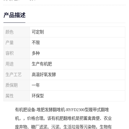
产品描述
颜色
可定制
产量
不限
容积
多种
用途
生产有机肥
生产工艺
高温好氧发酵
质保期
一年
属性
环保型
有机肥设备-堆肥发酵翻堆机-RYFD2300型履带式翻堆
机，，价格合理。该有机肥翻堆机是把蓄禽粪便、农业
废弃物、糖厂滤泥、污泥、生活垃圾等污染物，生物有