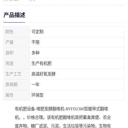
产品描述
颜色
可定制
产量
不限
容积
多种
用途
生产有机肥
生产工艺
高温好氧发酵
质保期
一年
属性
环保型
有机肥设备-堆肥发酵翻堆机-RYFD2300型履带式翻堆
机，，价格合理。该有机肥翻堆机是把蓄禽粪便、农业
废弃物、糖厂滤泥、污泥、生活垃圾等污染物，生物有