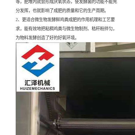
等，肥堆内就会形成厌氧状态，使发酵菌的功能不能充
分发挥，也就影响了成肥的质量和它的生产周期。
2、更适合微生物发酵鲜鸡粪成肥的作用机理和工艺要
求，能有效地把粘稠鸡粪与微生物制剂、秸秆粉拌匀，
为物料发酵创造了好的好氧环境。