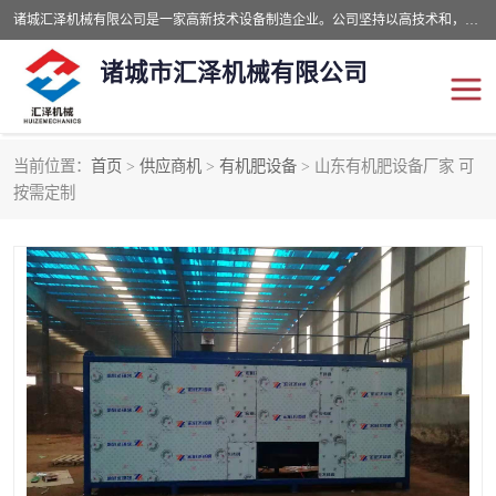
诸城汇泽机械有限公司是一家高新技术设备制造企业。公司坚持以高技术和，高服务于用户，以的环保机械制造设备赢的用户的信赖。现在主要生产死亡畜禽无害化处理和立式和卧式有机肥设备，搅拌机，烘干机，高温发酵机等。污水处理设备，固液分离机。气浮机，化制机等。公司秉承品质，用户至上，科技创新的经营理。
诸城市汇泽机械有限公司
当前位置：
首页
>
供应商机
>
有机肥设备
> 山东有机肥设备厂家 可
发酵设备
污泥烘干机
按需定制
鸡粪发酵机
有机肥设备
纳米膜好氧发酵堆肥机
粪污烘干酶体机
膜式堆肥机
纳米膜发酵
膜式发酵仓
分子膜堆肥仓
分子膜发酵堆肥设备