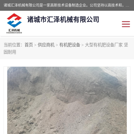
诸城汇泽机械有限公司是一家高新技术设备制造企业。公司坚持以高技术和，高服务于用户，以的环保机械制造设备赢的用户的信赖。现在主要生产死亡畜禽无害化处理和立式和卧式有机肥设备，搅拌机，烘干机，高温发酵机等。污水处理设备，固液分离机。气浮机，化制机等。公司秉承品质，用户至上，科技创新的经营理。
诸城市汇泽机械有限公司
当前位置：
首页
>
供应商机
>
有机肥设备
> 大型有机肥设备厂家 坚
发酵设备
污泥烘干机
固耐用
鸡粪发酵机
有机肥设备
纳米膜好氧发酵堆肥机
粪污烘干酶体机
膜式堆肥机
纳米膜发酵
膜式发酵仓
分子膜堆肥仓
分子膜发酵堆肥设备