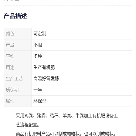
产品描述
颜色
可定制
产量
不限
容积
多种
用途
生产有机肥
生产工艺
高温好氧发酵
质保期
一年
属性
环保型
采用鸡粪、猪粪、秸秆、羊粪、牛粪加工有机肥设备工
艺流程配置。
商品有机肥料产品可以制成颗粒状，也可以制成粉状，