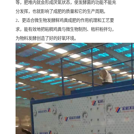
等，肥堆内就会形成厌氧状态，使发酵菌的功能不能充
分发挥，也就影响了成肥的质量和它的生产周期。
2、更适合微生物发酵鲜鸡粪成肥的作用机理和工艺要
求，能有效地把粘稠鸡粪与微生物制剂、秸秆粉拌匀，
为物料发酵创造了好的好氧环境。