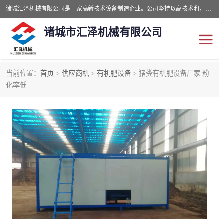
诸城汇泽机械有限公司是一家高新技术设备制造企业。公司坚持以高技术和，高服务于用户，以的环保机械制造设备赢的用户的信赖。现在主要生产死亡畜禽无害化处理和立式和卧式有机肥设备，搅拌机，烘干机，高温发酵机等。污水处理设备，固液分离机。气浮机，化制机等。公司秉承品质，用户至上，科技创新的经营理。
诸城市汇泽机械有限公司
当前位置：
首页
>
供应商机
>
有机肥设备
> 猪粪有机肥设备厂家 粉
发酵设备
污泥烘干机
化率低
鸡粪发酵机
有机肥设备
纳米膜好氧发酵堆肥机
粪污烘干酶体机
膜式堆肥机
纳米膜发酵
膜式发酵仓
分子膜堆肥仓
分子膜发酵堆肥设备