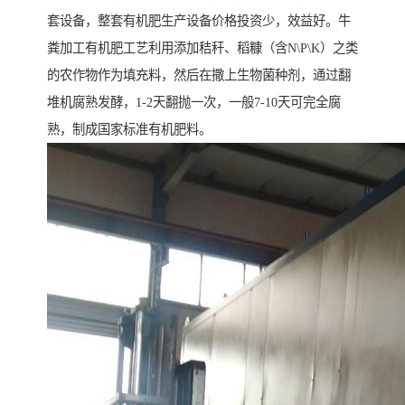
套设备，整套有机肥生产设备价格投资少，效益好。牛
粪加工有机肥工艺利用添加秸秆、稻糠（含N\P\K）之类
的农作物作为填充料，然后在撒上生物菌种剂，通过翻
堆机腐熟发酵，1-2天翻抛一次，一般7-10天可完全腐
熟，制成国家标准有机肥料。