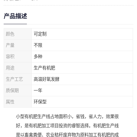
产品描述
颜色
可定制
产量
不限
容积
多种
用途
生产有机肥
生产工艺
高温好氧发酵
质保期
一年
属性
环保型
小型有机肥生产线占地面积小，省钱，省人力，效果很
好，是有机肥加工项目投资的睿智选择。有机肥生产线
是以畜禽粪便、农业秸秆废弃物为原料加工有机肥的成