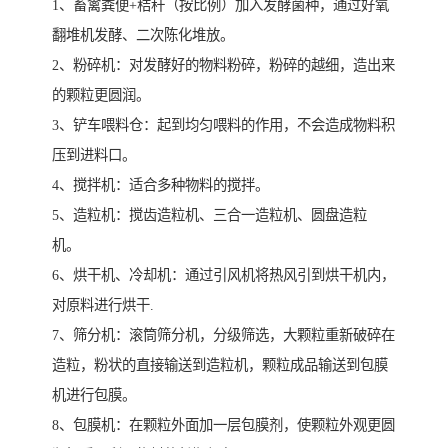
1、畜禽粪便+秸秆（按比例）加入发酵菌种，通过好氧
翻堆机发酵、二次陈化堆放。
2、粉碎机：对发酵好的物料粉碎，粉碎的越细，造出来
的颗粒更圆润。
3、铲车喂料仓：起到均匀喂料的作用，不会造成物料积
压到进料口。
4、搅拌机：适合多种物料的搅拌。
5、造粒机：搅齿造粒机、三合一造粒机、圆盘造粒
机。
6、烘干机、冷却机：通过引风机将热风引到烘干机内，
对原料进行烘干.
7、筛分机：滚筒筛分机，分级筛选，大颗粒重新破碎在
造粒，粉状的直接输送到造粒机，颗粒成品输送到包膜
机进行包膜。
8、包膜机：在颗粒外面加一层包膜剂，使颗粒外观更圆