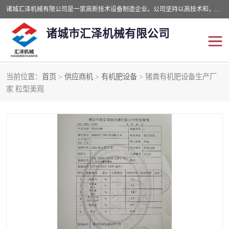
诸城汇泽机械有限公司是一家高新技术设备制造企业。公司坚持以高技术和，高服务于用户，以的环保机械制造设备赢的用户的信赖。现在主要生产死亡畜禽无害化处理和立式和卧式有机肥设备，搅拌机，烘干机，高温发酵机等。污水处理设备，固液分离机。气浮机，化制机等。公司秉承品质，用户至上，科技创新的经营理。
诸城市汇泽机械有限公司
当前位置：
首页
>
供应商机
>
有机肥设备
> 猪粪有机肥设备生产厂
发酵设备
污泥烘干机
家 粒型美观
鸡粪发酵机
有机肥设备
纳米膜好氧发酵堆肥机
粪污烘干酶体机
膜式堆肥机
纳米膜发酵
膜式发酵仓
分子膜堆肥仓
分子膜发酵堆肥设备