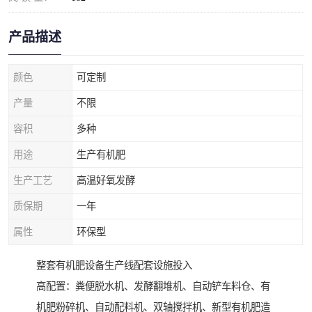
产品描述
颜色
可定制
产量
不限
容积
多种
用途
生产有机肥
生产工艺
高温好氧发酵
质保期
一年
属性
环保型
整套有机肥设备生产线配套设施投入
高配置：粪便脱水机、发酵翻堆机、自动铲车料仓、有
机肥粉碎机、自动配料机、双轴搅拌机、新型有机肥造