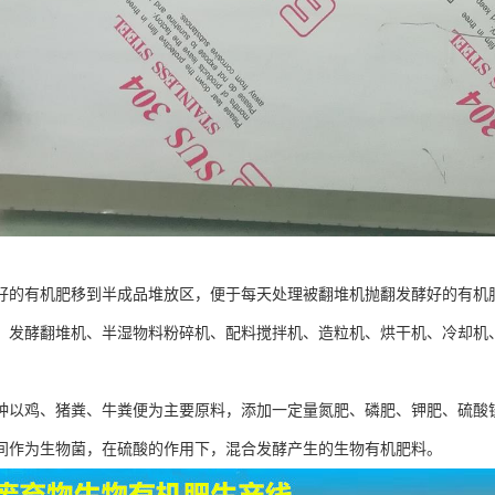
好的有机肥移到半成品堆放区，便于每天处理被翻堆机抛翻发酵好的有机
：发酵翻堆机、半湿物料粉碎机、配料搅拌机、造粒机、烘干机、冷却机
种以鸡、猪粪、牛粪便为主要原料，添加一定量氮肥、磷肥、钾肥、硫酸
间作为生物菌，在硫酸的作用下，混合发酵产生的生物有机肥料。