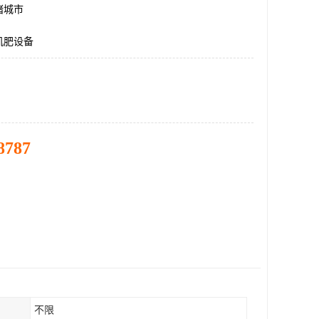
诸城市
机肥设备
8787
不限