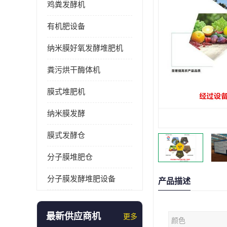
鸡粪发酵机
有机肥设备
纳米膜好氧发酵堆肥机
粪污烘干酶体机
膜式堆肥机
纳米膜发酵
膜式发酵仓
分子膜堆肥仓
分子膜发酵堆肥设备
产品描述
最新供应商机
更多
颜色