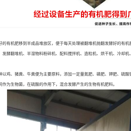
好的有机肥移到半成品堆放区，便于每天处理被翻堆机抛翻发酵好的有机
：发酵翻堆机、半湿物料粉碎机、配料搅拌机、造粒机、烘干机、冷却机
种以鸡、猪粪、牛粪便为主要原料，添加一定量氮肥、磷肥、钾肥、硫酸
间作为生物菌，在硫酸的作用下，混合发酵产生的生物有机肥料。