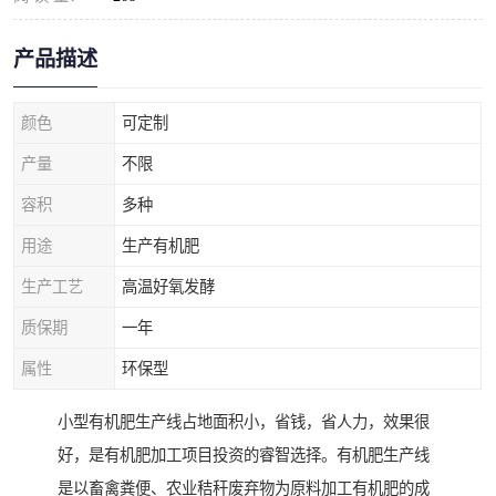
产品描述
颜色
可定制
产量
不限
容积
多种
用途
生产有机肥
生产工艺
高温好氧发酵
质保期
一年
属性
环保型
小型有机肥生产线占地面积小，省钱，省人力，效果很
好，是有机肥加工项目投资的睿智选择。有机肥生产线
是以畜禽粪便、农业秸秆废弃物为原料加工有机肥的成