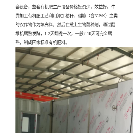
套设备，整套有机肥生产设备价格投资少，效益好。牛
粪加工有机肥工艺利用添加秸秆、稻糠（含N\P\K）之类
的农作物作为填充料，然后在撒上生物菌种剂，通过翻
堆机腐熟发酵，1-2天翻抛一次，一般7-10天可完全腐
熟，制成国家标准有机肥料。