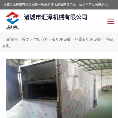
诸城汇泽机械有限公司是一家高新技术设备制造企业。公司坚持以高技术和，高服务于用户，以的环保机械制造设备赢的用户的信赖。现在主要生产死亡畜禽无害化处理和立式和卧式有机肥设备，搅拌机，烘干机，高温发酵机等。污水处理设备，固液分离机。气浮机，化制机等。公司秉承品质，用户至上，科技创新的经营理。
诸城市汇泽机械有限公司
当前位置：
首页
>
供应商机
>
有机肥设备
> 猪粪有机肥设备厂 坚固
发酵设备
污泥烘干机
耐用
鸡粪发酵机
有机肥设备
纳米膜好氧发酵堆肥机
粪污烘干酶体机
膜式堆肥机
纳米膜发酵
膜式发酵仓
分子膜堆肥仓
分子膜发酵堆肥设备