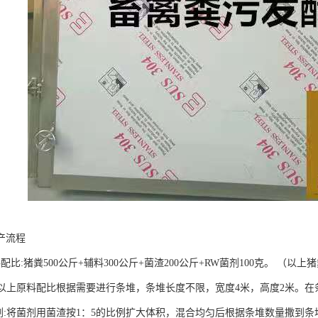
产流程
配比:猪粪500公斤+辅料300公斤+菌渣200公斤+RW菌剂100克。 （
:按以上原料配比根据需要进行条堆，条堆长度不限，宽度4米，高度2米。
菌剂:将菌剂用菌渣按1：5的比例扩大体积，混合均匀后根据条堆数量撒到条