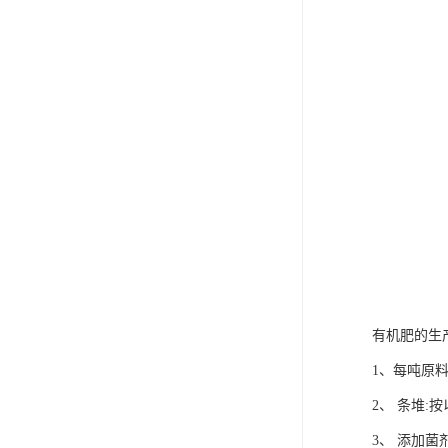
有机肥的生
1、每吨原料
2、 条堆
3、 添加