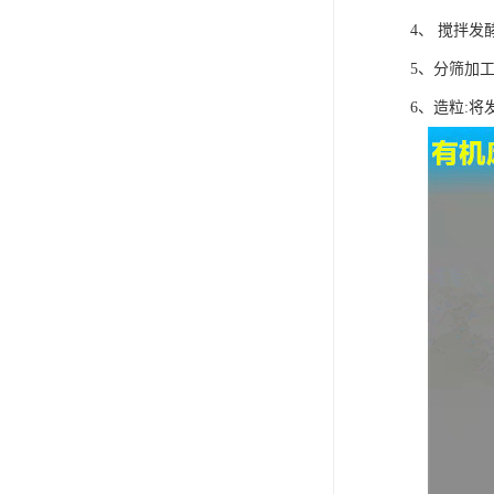
4、 搅拌发
5、分筛加
6、造粒: