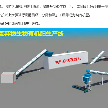
酵:用搅拌机将条堆搅拌均匀，温度升到60度以上后，每间隔4-5天翻堆一
工:按以上步骤进行发酵后经过分筛和深加工后即成为纯有机肥。
将发酵好的纯有机肥进行造粒。