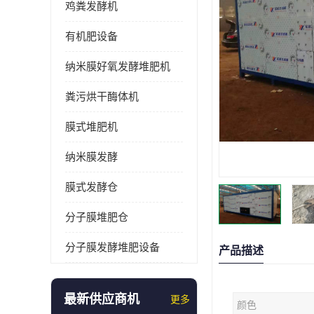
鸡粪发酵机
有机肥设备
纳米膜好氧发酵堆肥机
粪污烘干酶体机
膜式堆肥机
纳米膜发酵
膜式发酵仓
分子膜堆肥仓
分子膜发酵堆肥设备
产品描述
最新供应商机
更多
颜色