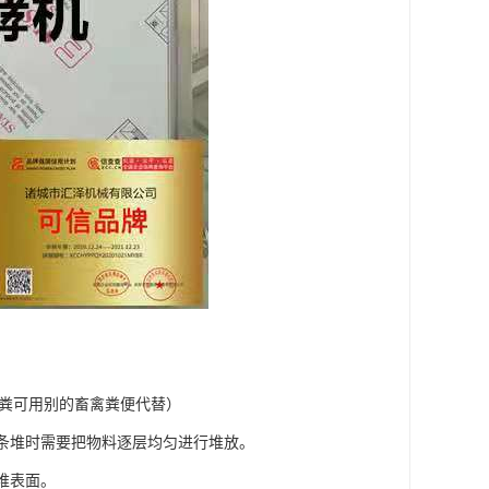
以上猪粪可用别的畜禽粪便代替）
在条堆时需要把物料逐层均匀进行堆放。
堆表面。