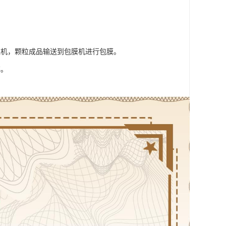
粒机，颗粒成品输送到包膜机进行包膜。
存。