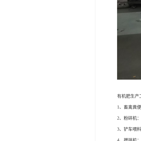
有机肥生产
1、畜禽粪
2、粉碎机
3、铲车喂
4、搅拌机