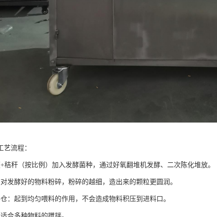
工艺流程：
便+秸秆（按比例）加入发酵菌种，通过好氧翻堆机发酵、二次陈化堆放。
：对发酵好的物料粉碎，粉碎的越细，造出来的颗粒更圆润。
料仓：起到均匀喂料的作用，不会造成物料积压到进料口。
：适合多种物料的搅拌。