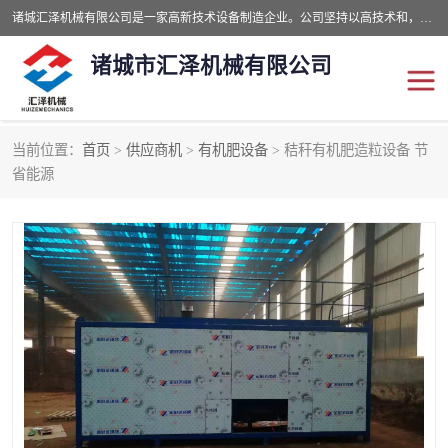
诸城汇泽机械有限公司是一家高新技术设备制造企业。公司坚持以高技术和，高服务于用户，以的环保机械制造设备赢的用户的信赖。现在主要生产死亡畜禽无害化处理和立式和卧式有机肥设备，搅拌机，烘干机，高温发酵机等。污水处理设备，固液分离机。气浮机，化制机等。公司秉承品质，用户至上，科技创新的经营理。
诸城市汇泽机械有限公司
当前位置：
首页
>
供应商机
>
有机肥设备
> 秸秆有机肥造粒设备 节
发酵设备
污泥烘干机
省能源
鸡粪发酵机
有机肥设备
纳米膜好氧发酵堆肥机
粪污烘干酶体机
膜式堆肥机
纳米膜发酵
膜式发酵仓
分子膜堆肥仓
分子膜发酵堆肥设备