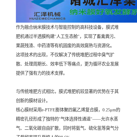
作为融合纳米膜技术与智能控制的高科技设备，膜式堆
肥机通过半透膜构建"人工生态舱"，实现了畜禽粪污、
果蔬残渣、中药渣等有机固废的高效腐熟与资源化。
这项技术的出现，不仅解决了传统堆肥过程中臭气扩
散、处理周期长、效率低下等痛点，更为循环农业发展
提供了强有力的技术支撑。
与传统堆肥方式相比，膜式堆肥机较显著的优势在于其
创新的膜材设计。
核心膜材采用e-PTFE膨体聚四氟乙烯复合膜，0.25μm的
精密孔径形成了独特的"气体选择性通道"——允许水蒸
气、二氧化碳自由扩散，同时将氨气、硫化氢等臭气分