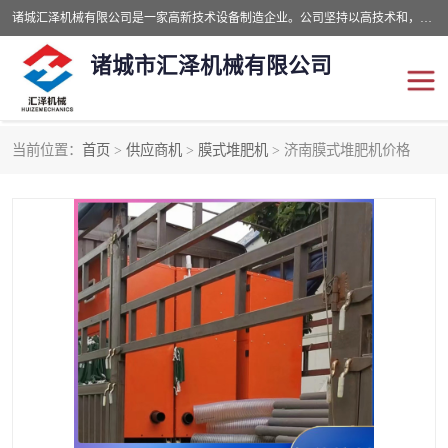
诸城汇泽机械有限公司是一家高新技术设备制造企业。公司坚持以高技术和，高服务于用户，以的环保机械制造设备赢的用户的信赖。现在主要生产死亡畜禽无害化处理和立式和卧式有机肥设备，搅拌机，烘干机，高温发酵机等。污水处理设备，固液分离机。气浮机，化制机等。公司秉承品质，用户至上，科技创新的经营理。
诸城市汇泽机械有限公司
当前位置：
首页
>
供应商机
>
膜式堆肥机
> 济南膜式堆肥机价格
发酵设备
污泥烘干机
鸡粪发酵机
有机肥设备
纳米膜好氧发酵堆肥机
粪污烘干酶体机
膜式堆肥机
纳米膜发酵
膜式发酵仓
分子膜堆肥仓
分子膜发酵堆肥设备