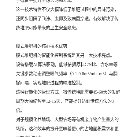
子截留率提升至惊人的98.6%。
这一技术特性不仅大幅降低了堆肥过程中的异味污染，
还同步阻隔了飞沫、虫卵及致病菌穿透，有效解决了传
统堆肥可能带来的卫生安全隐患。
膜式堆肥机的核心技术优势
膜式堆肥机的智能化控制系统是其另一大技术亮点。
设备搭载AI算法驱动，能够依据原料C/N比、含水率等
关键参数动态调整曝气频率（0.1-0.8m3/min·m3）与翻
抛间隔，实现堆肥过程的精准控制。
这种智能化的管理方式，将传统堆肥需要45-60天的发酵
周期大幅缩短至12-15天，产能提升达到传统方法的3
倍。
对于规模化养殖场、大型农场等有机废弃物产生量大的
场所，这种效率的提升意味着更小的占地面积需求和更