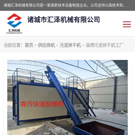
诸城汇泽机械有限公司是一家高新技术设备制造企业。公司坚持以高技术和，高服务于用户，以的环保机械制造设备赢的用户的信赖。现在主要生产死亡畜禽无害化处理和立式和卧式有机肥设备，搅拌机，烘干机，高温发酵机等。污水处理设备，固液分离机。气浮机，化制机等。公司秉承品质，用户至上，科技创新的经营理。
诸城市汇泽机械有限公司
当前位置：
首页
>
供应商机
>
污泥烘干机
> 淄博污泥烘干机工厂
发酵设备
污泥烘干机
鸡粪发酵机
有机肥设备
纳米膜好氧发酵堆肥机
粪污烘干酶体机
膜式堆肥机
纳米膜发酵
膜式发酵仓
分子膜堆肥仓
分子膜发酵堆肥设备