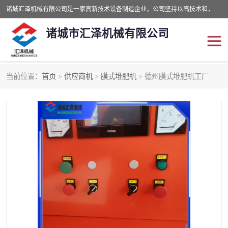
诸城汇泽机械有限公司是一家高新技术设备制造企业。公司坚持以高技术和，高服务于用户，以的环保机械制造设备赢的用户的信赖。现在主要生产死亡畜禽无害化处理和立式和卧式有机肥设备，搅拌机，烘干机，高温发酵机等。污水处理设备，固液分离机。气浮机，化制机等。公司秉承品质，用户至上，科技创新的经营理。
诸城市汇泽机械有限公司
当前位置：
首页
>
供应商机
>
膜式堆肥机
> 德州膜式堆肥机工厂
发酵设备
污泥烘干机
鸡粪发酵机
有机肥设备
纳米膜好氧发酵堆肥机
粪污烘干酶体机
膜式堆肥机
纳米膜发酵
膜式发酵仓
分子膜堆肥仓
分子膜发酵堆肥设备