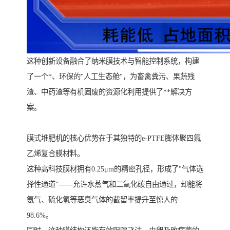
这种创新设备融合了纳米膜技术与智能控制系统，构建
了一个*、环保的"人工生态舱"，为畜禽粪污、果蔬残
渣、中药渣等有机固废的资源化利用提供了**解决方
案。
膜式堆肥机的核心优势在于其独特的e-PTFE膨体聚四氟
乙烯复合膜材料。
这种高科技膜材拥有0.25μm的精密孔径，形成了"气体选
择性通道"——允许水蒸气和二氧化碳自由通过，却能将
氨气、硫化氢等恶臭气体的截留率提升至惊人的
98.6%。