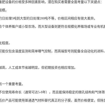
堆肥设备的价格受多种因素影响，潜在购买者需要全面考量以下关键点：
规模。
的日处理5吨到大型的日处理200吨不等，价格区间相应有很大差异。
合个体养殖户或小型农场，而大型设备则更符合规模化养殖场或专业有机
化程度。
可能仅包含温度监测和简单曝气控制，而高端型号则配备全自动化的进料
越高，人工成本节省越明显，但初期投资也相应增加。
另一个重要考量。
不仅使用寿命长（通常可达5-8年），而且能保持稳定的微孔结构和气体
低价产品可能使用普通透气材料替代真正的分子膜，虽然价格便宜，但除