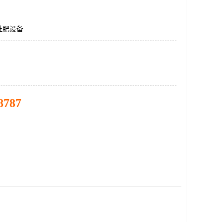
堆肥设备
8787