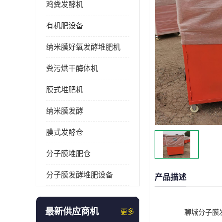
鸡粪发酵机
有机肥设备
纳米膜好氧发酵堆肥机
粪污烘干酶体机
膜式堆肥机
纳米膜发酵
膜式发酵仓
分子膜堆肥仓
分子膜发酵堆肥设备
产品描述
最新供应商机
更多
聊城分子膜