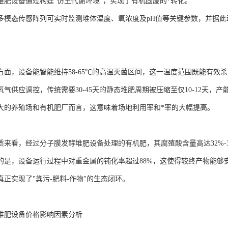
堆肥设备通过构建"仿生代谢环境"，实现了有机固废的*转化。
多模态传感阵列可实时监测堆体温度、氧浓度及pH值等关键参数，并据
方面，设备能智能维持58-65℃的高温灭菌区间，这一温度范围既能有效
气供应调控，传统需要30-45天的静态堆肥周期被压缩至仅10-12天，产
大的养殖场和有机肥厂而言，这意味着场地利用率和*率的大幅提高。
质来看，经过分子膜发酵堆肥设备处理的有机肥，其腐殖酸含量高达32%-
的是，设备运行过程中对重金属的钝化率超过88%，这使得较终产物能够安全
真正实现了"粪污-肥料-作物"的生态闭环。
堆肥设备价格影响因素分析