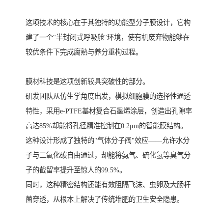
这项技术的核心在于其独特的功能型分子膜设计，它构
建了一个"半封闭式呼吸舱"环境，使有机废弃物能够在
较优条件下完成腐熟与养分重构过程。
膜材科技是这项创新较具突破性的部分。
研发团队从仿生学角度出发，模拟细胞膜的选择性通透
特性，采用e-PTFE基材复合石墨烯涂层，创造出孔隙率
高达85%却能将孔径精准控制在0.2μm的智能膜结构。
这种设计形成了独特的"气体分子阀"效应——允许水分
子与二氧化碳自由通过，却能将氨气、硫化氢等臭气分
子的截留率提升至惊人的99.5%。
同时，这种精密结构还能有效阻隔飞沫、虫卵及大肠杆
菌穿透，从根本上解决了传统堆肥的卫生安全隐患。