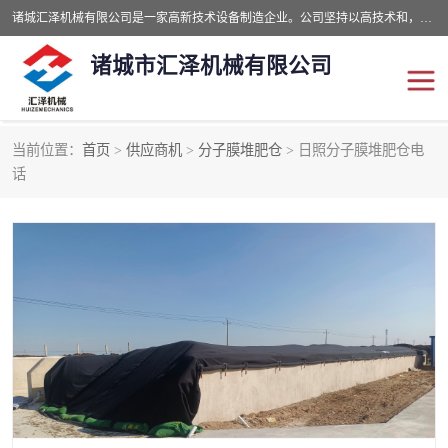
诸城汇泽机械有限公司是一家高新技术设备制造企业。公司坚持以高技术和，高服务于用户，以的环保机械制造设备赢的用户的信赖。现在主要生产死亡畜禽无害化处理和立式和卧式有机肥设备，搅拌机，烘干机，高温发酵机等。污水处理设备，固液分离机。气浮机，化制机等。公司秉承品质，用户至上，科技创新的经营理。
诸城市汇泽机械有限公司
当前位置：
首页
>
供应商机
>
分子膜堆肥仓
> 日照分子膜堆肥仓电
发酵设备
污泥烘干机
话
鸡粪发酵机
有机肥设备
纳米膜好氧发酵堆肥机
粪污烘干酶体机
膜式堆肥机
纳米膜发酵
膜式发酵仓
分子膜堆肥仓
分子膜发酵堆肥设备