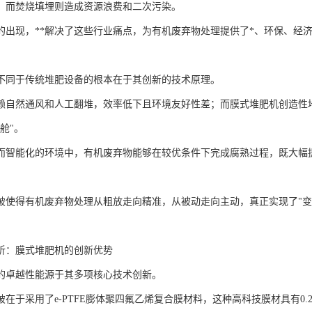
，而焚烧填埋则造成资源浪费和二次污染。
的出现，**解决了这些行业痛点，为有机废弃物处理提供了*、环保、经
不同于传统堆肥设备的根本在于其创新的技术原理。
赖自然通风和人工翻堆，效率低下且环境友好性差；而膜式堆肥机创造性
舱"。
而智能化的环境中，有机废弃物能够在较优条件下完成腐熟过程，既大幅
破使得有机废弃物处理从粗放走向精准，从被动走向主动，真正实现了"变
析：膜式堆肥机的创新优势
的卓越性能源于其多项核心技术创新。
在于采用了e-PTFE膨体聚四氟乙烯复合膜材料，这种高科技膜材具有0.