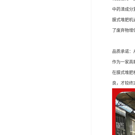
中药渣成分
膜式堆肥机
了废弃物增
品质承诺：
作为一家高
在膜式堆肥
良，才较终