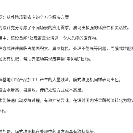
泛：从养殖场到农庄的全方位解决方案
的设计充分考虑了不同场景的应用需求，展现出极强的适应性和灵活性。
用中，该设备能*处理畜禽粪污这一令人头疼的废弃物。
理方式往往面临占地面积大、臭味扰民、处理不彻底等问题，而膜式堆肥
品质有机肥，帮助养殖场实现废弃物"零排放"目标。
植基地和农产品加工厂产生的大量残渣，膜式堆肥机同样表现出色。
渣含水量高、易腐败，传统处理方式成本高昂。
术能快速启动发酵过程，有效控制异味，在短时间内将果蔬残渣转化为稳定安
闭环。
提的是，膜式堆肥机在处理中药渣方面具有独特优势。