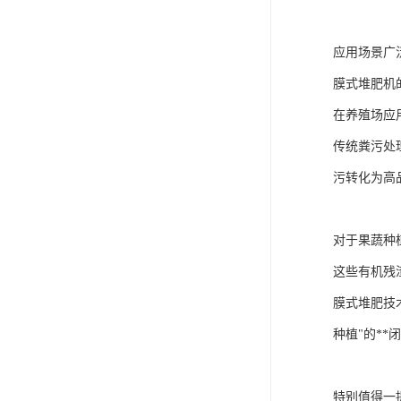
应用场景广
膜式堆肥机
在养殖场应
传统粪污处
污转化为高
对于果蔬种
这些有机残
膜式堆肥技
种植"的**
特别值得一