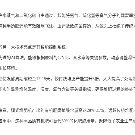
许水蒸气和二氧化碳自由通过，却能将氨气、硫化氢等臭气分子的截留率提升
这种半透膜还能有效阻隔飞沫、虫卵及致病菌穿透，从源头上杜绝了传统
的另一大技术亮点是其智能控制系统。
进的AI算法，能够根据原料的C/N比、含水率等关键参数，动态调整曝气频率（0
生长环境。
控使发酵周期缩短至12-15天，较传统堆肥产能提升3倍，大大提高了处理
能实时监测堆体温度、湿度、氧气含量等关键指标，确保堆肥过程始终处
来看，膜式堆肥机产出的有机肥腐殖酸含量高达28%-35%，远超传统堆肥
应用中，这种高品质有机肥可替代30%的化肥施用量，既降低了农业生产
。