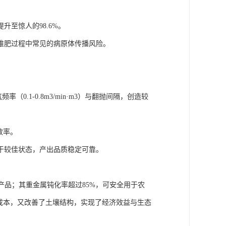
至惊人的98.6%。
堆肥过程中常见的病原体传播风险。
.1-0.8m3/min·m3）与翻抛间隔，创造较
效率。
于较佳状态，产出品质稳定可靠。
产品；其重金属钝化率超过85%，可安全用于农
成本，又改善了土壤结构，实现了经济效益与生态