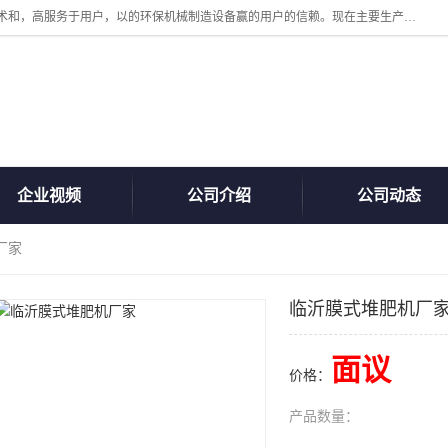
诸城汇泽机械有限公司是一家高新技术设备制造企业。公司坚持以高技术和，高服务于用户，以的环保机械制造设备赢的用户的信赖。现在主要生产死亡畜禽无害化处理和立式和卧式有机肥设备，搅拌机，烘干机，高温发酵机等。污水处理设备，固液分离机。气浮机，化制机等。公司秉承品质，用户至上，科技创新的经营理。
企业视频
公司介绍
公司动态
厂家
临沂膜式堆肥机厂
面议
价格：
产品数量：