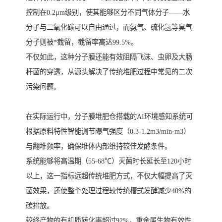
控制在0.2μm级别，使其能够区分不同气体分子——水
分子与二氧化碳可以自由通过，而氨气、硫化氢等臭气
分子则被*截留，截留率高达99.5%。
不仅如此，这种分子膜还能有效阻隔飞沫、虫卵及大肠
杆菌的穿透，从源头解决了传统堆肥过程中常见的二次
污染问题。
在实际运行中，分子膜堆肥仓搭载的AI环境感知系统可
根据原料特性智能调节曝气强度（0.3-1.2m3/min·m3）
与翻堆频率，确保堆体内部维持较佳发酵条件。
系统能够将高温期（55-68℃）灭菌时长延长至120小时
以上，这一指标远超传统堆肥方式，不仅大幅提高了灭
菌效果，还使整个处理过程较传统槽式发酵减少40%的
碳排放。
较终产物的有机质转化率超过92%，重金属生物有效性