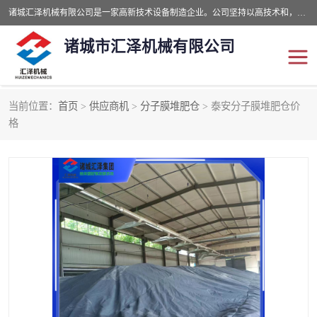
诸城汇泽机械有限公司是一家高新技术设备制造企业。公司坚持以高技术和，高服务于用户，以的环保机械制造设备赢的用户的信赖。现在主要生产死亡畜禽无害化处理和立式和卧式有机肥设备，搅拌机，烘干机，高温发酵机等。污水处理设备，固液分离机。气浮机，化制机等。公司秉承品质，用户至上，科技创新的经营理。
诸城市汇泽机械有限公司
当前位置：
首页
>
供应商机
>
分子膜堆肥仓
> 泰安分子膜堆肥仓价
发酵设备
污泥烘干机
格
鸡粪发酵机
有机肥设备
纳米膜好氧发酵堆肥机
粪污烘干酶体机
膜式堆肥机
纳米膜发酵
膜式发酵仓
分子膜堆肥仓
分子膜发酵堆肥设备